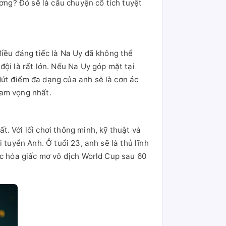
ương? Đó sẽ là câu chuyện cổ tích tuyệt
điều đáng tiếc là Na Uy đã không thể
ội là rất lớn. Nếu Na Uy góp mặt tại
dứt điểm đa dạng của anh sẽ là cơn ác
ham vọng nhất.
. Với lối chơi thông minh, kỹ thuật và
 tuyển Anh. Ở tuổi 23, anh sẽ là thủ lĩnh
ực hóa giấc mơ vô địch World Cup sau 60