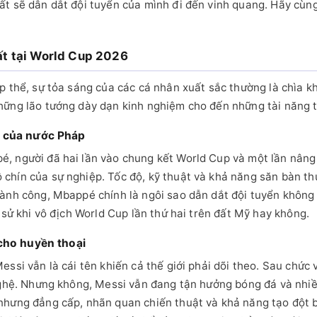
ất sẽ dẫn dắt đội tuyển của mình đi đến vinh quang. Hãy cùng
t tại World Cup 2026
p thể, sự tỏa sáng của các cá nhân xuất sắc thường là chìa 
hững lão tướng dày dạn kinh nghiệm cho đến những tài năng t
t của nước Pháp
, người đã hai lần vào chung kết World Cup và một lần nâng
hín của sự nghiệp. Tốc độ, kỹ thuật và khả năng săn bàn thư
hành công, Mbappé chính là ngôi sao dẫn dắt đội tuyển không
 sử khi vô địch World Cup lần thứ hai trên đất Mỹ hay không.
cho huyền thoại
essi vẫn là cái tên khiến cả thế giới phải dõi theo. Sau chức
 nghệ. Nhưng không, Messi vẫn đang tận hưởng bóng đá và nhi
hưng đẳng cấp, nhãn quan chiến thuật và khả năng tạo đột bi