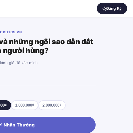
Đăng Ký
GISTICS.VN
và những ngôi sao dẫn dắt
là người hùng?
đánh giá đã xác minh
000₫
1.000.000₫
2.000.000₫
⚡ Nhận Thưởng