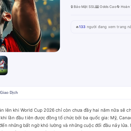
🔒 Bảo Mật SSL
🎰 Odds Cao
🔄 Hoàn 
🔥
133
người đang xem trang n
Giao Dịch
n lên khi World Cup 2026 chỉ còn chưa đầy hai năm nữa sẽ ch
ử khi lần đầu tiên được đồng tổ chức bởi ba quốc gia: Mỹ, Can
 đến những bất ngờ khó lường và những cuộc đối đầu nảy lửa.