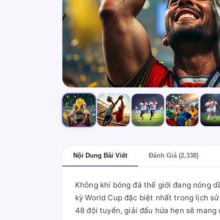
Nội Dung Bài Viết
Đánh Giá (2,338)
Không khí bóng đá thế giới đang nóng dầ
kỳ World Cup đặc biệt nhất trong lịch s
48 đội tuyển, giải đấu hứa hẹn sẽ mang