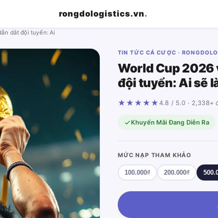
rongdologistics.vn
.
ẫn dắt đội tuyển: Ai
TIN TỨC CÁ CƯỢC · RONGDOLO
World Cup 2026 
đội tuyển: Ai sẽ 
★★★★★
4.8 / 5.0 · 2,338+ 
Khuyến Mãi Đang Diễn Ra
MỨC NẠP THAM KHẢO
100.000₫
200.000₫
500.