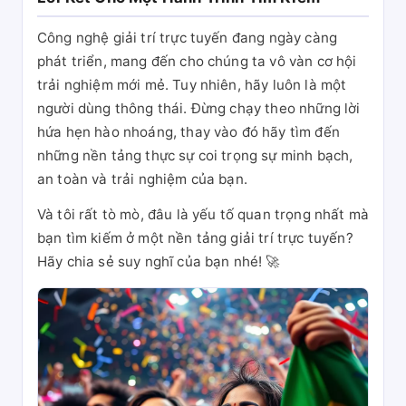
Công nghệ giải trí trực tuyến đang ngày càng
phát triển, mang đến cho chúng ta vô vàn cơ hội
trải nghiệm mới mẻ. Tuy nhiên, hãy luôn là một
người dùng thông thái. Đừng chạy theo những lời
hứa hẹn hào nhoáng, thay vào đó hãy tìm đến
những nền tảng thực sự coi trọng sự minh bạch,
an toàn và trải nghiệm của bạn.
Và tôi rất tò mò, đâu là yếu tố quan trọng nhất mà
bạn tìm kiếm ở một nền tảng giải trí trực tuyến?
Hãy chia sẻ suy nghĩ của bạn nhé! 🚀