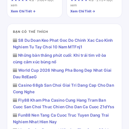
★★★★★
4.8 · 3166+ lượt
★★★★★
4.8 · 2115+ lượt
Perspective on Who
cược thực thụ
xem
xem
Should Join and Who
Xem Chi Tiết →
Xem Chi Tiết →
Should Pass
BẠN CÓ THỂ THÍCH
🎰
S8 Du Doan Keo Phat Goc Do Chinh Xac Cao Kinh
Nghiem Tu Tay Choi 10 Nam MTFnj1
🎰
Những bàn thắng phút cuối: Khi trái tim vỡ òa
cùng cảm xúc bùng nổ
🎰
World Cup 2026 Nhung Pha Bong Dep Nhat Giai
Dau RdEaeG
🎰
Casino 68gb San Choi Giai Tri Dang Cap Cho Dan
Cong Nghe
🎰
Fly88 Kham Pha Casino Cung Hang Tram Ban
Cuoc San Choi Thuc Chien Cho Dan Ca Cuoc Z1dYss
🎰
Fun88 Nen Tang Ca Cuoc Truc Tuyen Dang Trai
Nghiem Nhat Hien Nay