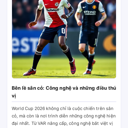
Bên lề sân cỏ: Công nghệ và những điều thú
vị
World Cup 2026 không chỉ là cuộc chiến trên sân
cỏ, mà còn là nơi trình diễn những công nghệ hiện
đại nhất. Từ VAR nâng cấp, công nghệ bắt việt vị