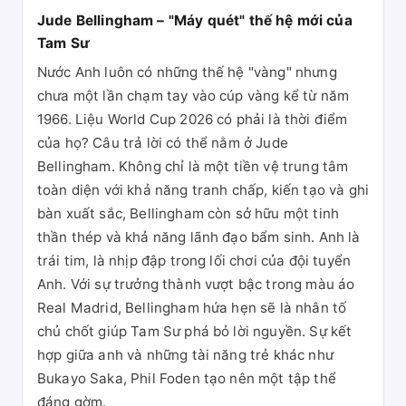
Jude Bellingham – "Máy quét" thế hệ mới của
Tam Sư
Nước Anh luôn có những thế hệ "vàng" nhưng
chưa một lần chạm tay vào cúp vàng kể từ năm
1966. Liệu World Cup 2026 có phải là thời điểm
của họ? Câu trả lời có thể nằm ở Jude
Bellingham. Không chỉ là một tiền vệ trung tâm
toàn diện với khả năng tranh chấp, kiến tạo và ghi
bàn xuất sắc, Bellingham còn sở hữu một tinh
thần thép và khả năng lãnh đạo bẩm sinh. Anh là
trái tim, là nhịp đập trong lối chơi của đội tuyển
Anh. Với sự trưởng thành vượt bậc trong màu áo
Real Madrid, Bellingham hứa hẹn sẽ là nhân tố
chủ chốt giúp Tam Sư phá bỏ lời nguyền. Sự kết
hợp giữa anh và những tài năng trẻ khác như
Bukayo Saka, Phil Foden tạo nên một tập thể
đáng gờm.