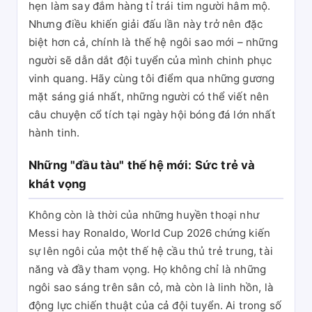
hẹn làm say đắm hàng tỉ trái tim người hâm mộ.
Nhưng điều khiến giải đấu lần này trở nên đặc
biệt hơn cả, chính là thế hệ ngôi sao mới – những
người sẽ dẫn dắt đội tuyển của mình chinh phục
vinh quang. Hãy cùng tôi điểm qua những gương
mặt sáng giá nhất, những người có thể viết nên
câu chuyện cổ tích tại ngày hội bóng đá lớn nhất
hành tinh.
Những "đầu tàu" thế hệ mới: Sức trẻ và
khát vọng
Không còn là thời của những huyền thoại như
Messi hay Ronaldo, World Cup 2026 chứng kiến
sự lên ngôi của một thế hệ cầu thủ trẻ trung, tài
năng và đầy tham vọng. Họ không chỉ là những
ngôi sao sáng trên sân cỏ, mà còn là linh hồn, là
động lực chiến thuật của cả đội tuyển. Ai trong số