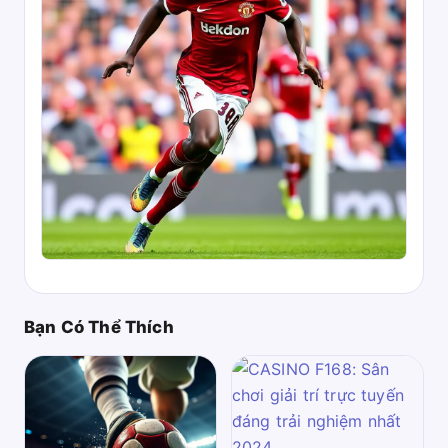
Bạn Có Thể Thích