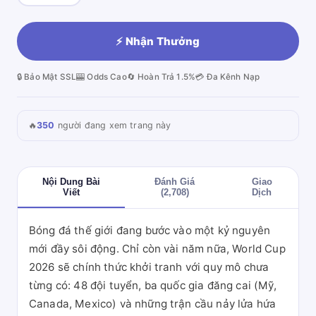
⚡ Nhận Thưởng
🔒 Bảo Mật SSL
🎰 Odds Cao
🔄 Hoàn Trả 1.5%
💳 Đa Kênh Nạp
🔥
350
người đang xem trang này
Nội Dung Bài
Đánh Giá
Giao
Viết
(2,708)
Dịch
Bóng đá thế giới đang bước vào một kỷ nguyên
mới đầy sôi động. Chỉ còn vài năm nữa, World Cup
2026 sẽ chính thức khởi tranh với quy mô chưa
từng có: 48 đội tuyển, ba quốc gia đăng cai (Mỹ,
Canada, Mexico) và những trận cầu nảy lửa hứa