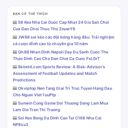
BẠN CÓ THỂ THÍCH
🎰
S8 Keo Nha Cai Duoc Cap Nhat 24 Gio San Choi
Cua Dan Choi Thuc Thu ZnuwY9
🎰
JW88 soi kèo các đội bóng hàng đầu: Trải nghiệm
cá cược đỉnh cao từ chuyên gia 10 năm
🎰
Qh88 Nhan Dinh Napoli Day Du Sanh Cuoc The
Thao Dinh Cao Cho Dan Choi Ca Cuoc FsL0rT
🎰
8kbet4.com Sports Review: A Risk-Advisor’s
Assessment of Football Updates and Match
Predictions
🎰
Okviptop Nen Tang Giai Tri Truc Tuyen Hang Dau
Cho Nguoi Viet 1uuPtp
🎰
Sunwin Cong Game Doi Thuong Dang Lam Mua
Lam Gio Tren Thi Truong
🎰
Soi Keo Bong Da Dinh Cao Tai C168 Nha Cai
NP8xu3