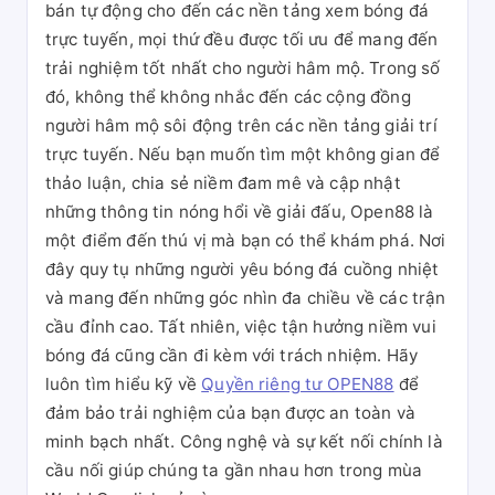
bán tự động cho đến các nền tảng xem bóng đá
trực tuyến, mọi thứ đều được tối ưu để mang đến
trải nghiệm tốt nhất cho người hâm mộ. Trong số
đó, không thể không nhắc đến các cộng đồng
người hâm mộ sôi động trên các nền tảng giải trí
trực tuyến. Nếu bạn muốn tìm một không gian để
thảo luận, chia sẻ niềm đam mê và cập nhật
những thông tin nóng hổi về giải đấu, Open88 là
một điểm đến thú vị mà bạn có thể khám phá. Nơi
đây quy tụ những người yêu bóng đá cuồng nhiệt
và mang đến những góc nhìn đa chiều về các trận
cầu đỉnh cao. Tất nhiên, việc tận hưởng niềm vui
bóng đá cũng cần đi kèm với trách nhiệm. Hãy
luôn tìm hiểu kỹ về
Quyền riêng tư OPEN88
để
đảm bảo trải nghiệm của bạn được an toàn và
minh bạch nhất. Công nghệ và sự kết nối chính là
cầu nối giúp chúng ta gần nhau hơn trong mùa