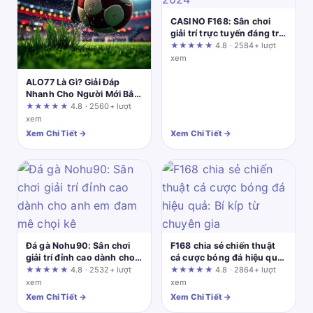
CASINO F168: Sân chơi
giải trí trực tuyến đáng trải
nghiệm nhất 2024
★★★★★
4.8 · 2584+ lượt
xem
ALO77 Là Gì? Giải Đáp
Nhanh Cho Người Mới Bắt
Đầu
★★★★★
4.8 · 2560+ lượt
xem
Xem Chi Tiết →
Xem Chi Tiết →
Đá gà Nohu90: Sân chơi
F168 chia sẻ chiến thuật
giải trí đỉnh cao dành cho
cá cược bóng đá hiệu quả:
anh em đam mê chọi kê
Bí kíp từ chuyên gia
★★★★★
4.8 · 2532+ lượt
★★★★★
4.8 · 2864+ lượt
xem
xem
Xem Chi Tiết →
Xem Chi Tiết →