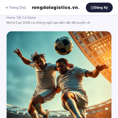
rongdologistics.vn
.
Trang Chủ
Đăng Ký
Home
›
Tất Cả Game
›
World Cup 2026 và những ngôi sao dẫn dắt đội tuyển: Ai