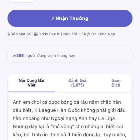
⚡ Nhận Thưởng
🔒 Bảo Mật SSL
🎰 Odds Cao
🔄 Hoàn Trả 1.5%
💳 Đa Kênh Nạp
🔥
366
người đang xem trang này
Nội Dung Bài
Đánh Giá
Giao
Viết
(1,875)
Dịch
Anh em chơi cá cược bóng đá lâu năm chắc hẳn
đều biết, K League Hàn Quốc không phải giải đấu
hào nhoáng như Ngoại hạng Anh hay La Liga.
Nhưng đây lại là “mỏ vàng” cho những ai biết soi
kèo, bởi tính ổn định và ít biến động lạ. Tuy nhiên,