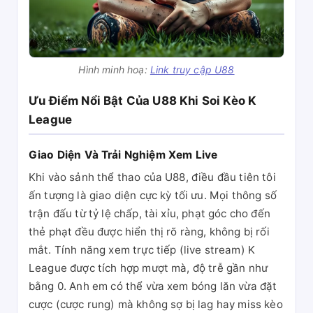
Hình minh hoạ:
Link truy cập U88
Ưu Điểm Nổi Bật Của U88 Khi Soi Kèo K
League
Giao Diện Và Trải Nghiệm Xem Live
Khi vào sảnh thể thao của U88, điều đầu tiên tôi
ấn tượng là giao diện cực kỳ tối ưu. Mọi thông số
trận đấu từ tỷ lệ chấp, tài xỉu, phạt góc cho đến
thẻ phạt đều được hiển thị rõ ràng, không bị rối
mắt. Tính năng xem trực tiếp (live stream) K
League được tích hợp mượt mà, độ trễ gần như
bằng 0. Anh em có thể vừa xem bóng lăn vừa đặt
cược (cược rung) mà không sợ bị lag hay miss kèo