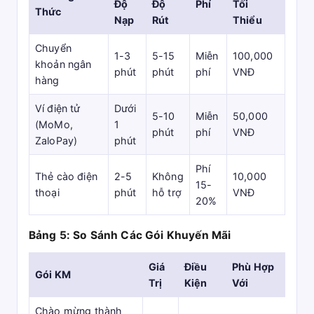
Độ
Độ
Phí
Tối
Thức
Nạp
Rút
Thiểu
Chuyển
1-3
5-15
Miễn
100,000
khoản ngân
phút
phút
phí
VNĐ
hàng
Ví điện tử
Dưới
5-10
Miễn
50,000
(MoMo,
1
phút
phí
VNĐ
ZaloPay)
phút
Phí
Thẻ cào điện
2-5
Không
10,000
15-
thoại
phút
hỗ trợ
VNĐ
20%
Bảng 5: So Sánh Các Gói Khuyến Mãi
Giá
Điều
Phù Hợp
Gói KM
Trị
Kiện
Với
Chào mừng thành