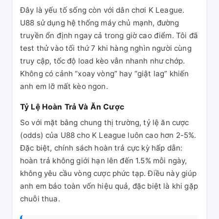
Đây là yếu tố sống còn với dân chơi K League.
U88 sử dụng hệ thống máy chủ mạnh, đường
truyền ổn định ngay cả trong giờ cao điểm. Tôi đã
test thử vào tối thứ 7 khi hàng nghìn người cùng
truy cập, tốc độ load kèo vẫn nhanh như chớp.
Không có cảnh “xoay vòng” hay “giật lag” khiến
anh em lỡ mất kèo ngon.
Tỷ Lệ Hoàn Trả Và Ăn Cược
So với mặt bằng chung thị trường, tỷ lệ ăn cược
(odds) của U88 cho K League luôn cao hơn 2-5%.
Đặc biệt, chính sách hoàn trả cực kỳ hấp dẫn:
hoàn trả không giới hạn lên đến 1.5% mỗi ngày,
không yêu cầu vòng cược phức tạp. Điều này giúp
anh em bảo toàn vốn hiệu quả, đặc biệt là khi gặp
chuỗi thua.