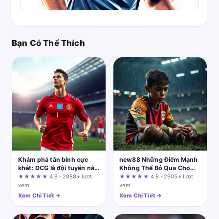
Bạn Có Thể Thích
Khám phá tân binh cực
new88 Những Điểm Mạnh
khét: DCG là đội tuyển nào
Không Thể Bỏ Qua Cho
qua góc nhìn phân tích
Dân Cá Cược
★★★★★
4.8 · 2888+ lượt
★★★★★
4.8 · 2905+ lượt
789F
xem
xem
Xem Chi Tiết →
Xem Chi Tiết →