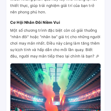
thiết thực, giúp trải nghiệm giải trí của bạn trở
nên phong phú hơn.
Cơ Hội Nhân Đôi Niềm Vui
Một số chương trình đặc biệt còn có giải thưởng
"nhân đôi" hoặc "nhân ba" giá trị cho những người
chơi may mắn nhất. Điều này càng làm tăng thêm
sự kịch tính và hấp dẫn cho mỗi lần quay. Biết
đâu, người may mắn tiếp theo lại chính là bạn? 🎉