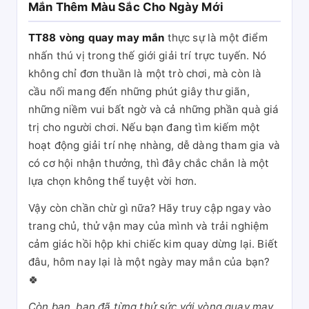
Mắn Thêm Màu Sắc Cho Ngày Mới
TT88 vòng quay may mắn
thực sự là một điểm
nhấn thú vị trong thế giới giải trí trực tuyến. Nó
không chỉ đơn thuần là một trò chơi, mà còn là
cầu nối mang đến những phút giây thư giãn,
những niềm vui bất ngờ và cả những phần quà giá
trị cho người chơi. Nếu bạn đang tìm kiếm một
hoạt động giải trí nhẹ nhàng, dễ dàng tham gia và
có cơ hội nhận thưởng, thì đây chắc chắn là một
lựa chọn không thể tuyệt vời hơn.
Vậy còn chần chừ gì nữa? Hãy truy cập ngay vào
trang chủ, thử vận may của mình và trải nghiệm
cảm giác hồi hộp khi chiếc kim quay dừng lại. Biết
đâu, hôm nay lại là một ngày may mắn của bạn?
🍀
Còn bạn, bạn đã từng thử sức với vòng quay may