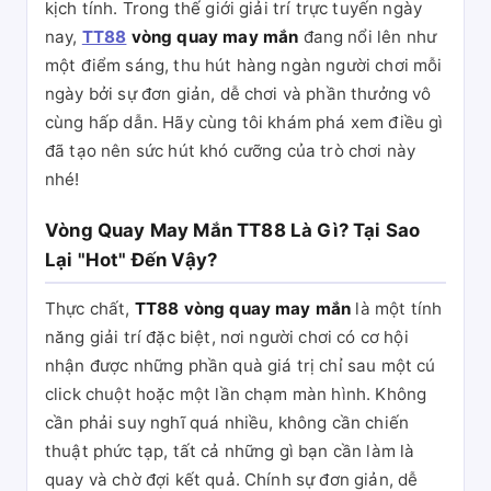
kịch tính. Trong thế giới giải trí trực tuyến ngày
nay,
TT88
vòng quay may mắn
đang nổi lên như
một điểm sáng, thu hút hàng ngàn người chơi mỗi
ngày bởi sự đơn giản, dễ chơi và phần thưởng vô
cùng hấp dẫn. Hãy cùng tôi khám phá xem điều gì
đã tạo nên sức hút khó cưỡng của trò chơi này
nhé!
Vòng Quay May Mắn TT88 Là Gì? Tại Sao
Lại "Hot" Đến Vậy?
Thực chất,
TT88 vòng quay may mắn
là một tính
năng giải trí đặc biệt, nơi người chơi có cơ hội
nhận được những phần quà giá trị chỉ sau một cú
click chuột hoặc một lần chạm màn hình. Không
cần phải suy nghĩ quá nhiều, không cần chiến
thuật phức tạp, tất cả những gì bạn cần làm là
quay và chờ đợi kết quả. Chính sự đơn giản, dễ