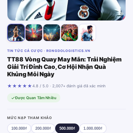
TIN TỨC CÁ CƯỢC · RONGDOLOGISTICS.VN
TT88 Vòng Quay May Mắn: Trải Nghiệm
Giải Trí Đỉnh Cao, Cơ Hội Nhận Quà
Khủng Mỗi Ngày
★★★★★
4.8 / 5.0 · 2,007+ đánh giá đã xác minh
Được Quan Tâm Nhiều
MỨC NẠP THAM KHẢO
100.000₫
200.000₫
500.000₫
1.000.000₫