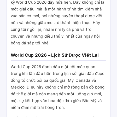
kỳ World Cup 2026 đầy hứa hẹn. Đây không chỉ là
một giải đấu, mà là một hành trình tìm kiếm nhà
vua sân cỏ mới, nơi những huyền thoại được viết
nên và những giấc mơ trở thành hiện thực. Hãy
cùng tôi ngồi lại, nhâm nhi ly cà phê và trò
chuyện về những điều thú vị nhất của ngày hội
bóng đá sắp tới nhé!
World Cup 2026 – Lịch Sử Được Viết Lại
World Cup 2026 đánh dấu một cột mốc quan
trọng khi lần đầu tiên trong lịch sử, giải đấu được
đồng tổ chức bởi ba quốc gia: Mỹ, Canada và
Mexico. Điều này không chỉ mở rộng bản đồ bóng
đá thế giới mà còn mang đến một luồng gió mới,
một sự kết hợp văn hóa độc đáo giữa Bắc Mỹ và
niềm đam mê trái bóng tròn.