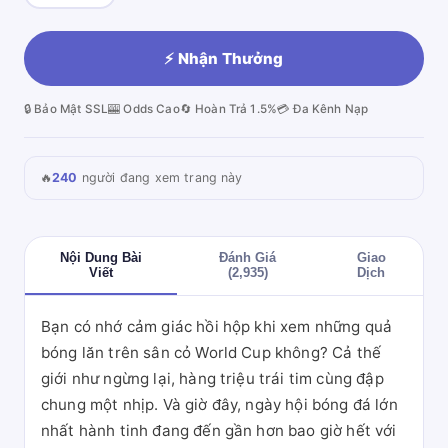
⚡ Nhận Thưởng
🔒 Bảo Mật SSL
🎰 Odds Cao
🔄 Hoàn Trả 1.5%
💳 Đa Kênh Nạp
🔥
240
người đang xem trang này
Nội Dung Bài
Đánh Giá
Giao
Viết
(2,935)
Dịch
Bạn có nhớ cảm giác hồi hộp khi xem những quả
bóng lăn trên sân cỏ World Cup không? Cả thế
giới như ngừng lại, hàng triệu trái tim cùng đập
chung một nhịp. Và giờ đây, ngày hội bóng đá lớn
nhất hành tinh đang đến gần hơn bao giờ hết với