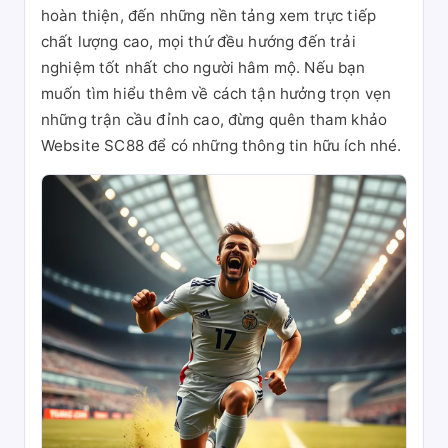
hoàn thiện, đến những nền tảng xem trực tiếp
chất lượng cao, mọi thứ đều hướng đến trải
nghiệm tốt nhất cho người hâm mộ. Nếu bạn
muốn tìm hiểu thêm về cách tận hưởng trọn vẹn
những trận cầu đỉnh cao, đừng quên tham khảo
Website SC88 để có những thông tin hữu ích nhé.