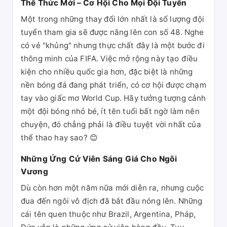
Thể Thức Mới – Cơ Hội Cho Mọi Đội Tuyển
Một trong những thay đổi lớn nhất là số lượng đội
tuyển tham gia sẽ được nâng lên con số 48. Nghe
có vẻ "khủng" nhưng thực chất đây là một bước đi
thông minh của FIFA. Việc mở rộng này tạo điều
kiện cho nhiều quốc gia hơn, đặc biệt là những
nền bóng đá đang phát triển, có cơ hội được chạm
tay vào giấc mơ World Cup. Hãy tưởng tượng cảnh
một đội bóng nhỏ bé, ít tên tuổi bất ngờ làm nên
chuyện, đó chẳng phải là điều tuyệt vời nhất của
thể thao hay sao? 😊
Những Ứng Cử Viên Sáng Giá Cho Ngôi
Vương
Dù còn hơn một năm nữa mới diễn ra, nhưng cuộc
đua đến ngôi vô địch đã bắt đầu nóng lên. Những
cái tên quen thuộc như Brazil, Argentina, Pháp,