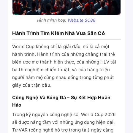
Hình minh hoạ:
Website SC88
Hành Trình Tìm Kiếm Nhà Vua Sân Cỏ
World Cup không chỉ là giải đấu, nó là cả một
hành trình. Hành trình của những chàng trai trẻ
biến ước mơ thành hiện thực, của những HLV tài
ba thử nghiệm chiến thuật, và của hàng triệu
người hâm mộ cùng nhau sống trong từng phút
giây của trận đấu.
Công Nghệ Và Bóng Đá – Sự Kết Hợp Hoàn
Hảo
Trong kỷ nguyên công nghệ số, World Cup 2026
sẽ được nâng tầm với những ứng dụng hiện đại.
Từ VAR (công nghệ hỗ trợ trọng tài) ngày càng