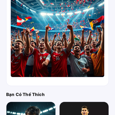
Bạn Có Thể Thích