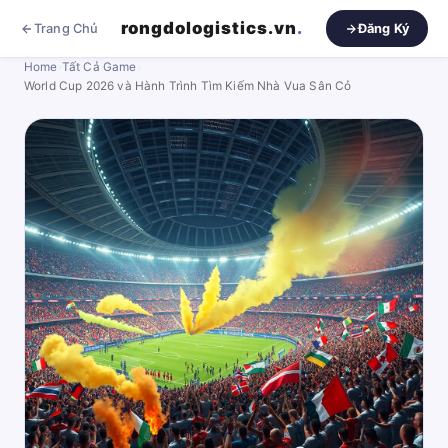
rongdologistics.vn
.
Trang Chủ
Đăng Ký
Home
›
Tất Cả Game
›
World Cup 2026 và Hành Trình Tìm Kiếm Nhà Vua Sân Cỏ