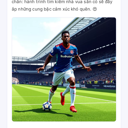
chắn: hành trình tìm kiếm nhà vua sân cỏ sẽ đầy
ắp những cung bậc cảm xúc khó quên. 😍