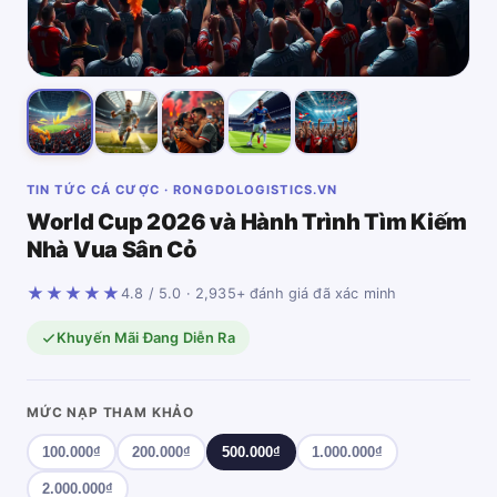
TIN TỨC CÁ CƯỢC · RONGDOLOGISTICS.VN
World Cup 2026 và Hành Trình Tìm Kiếm
Nhà Vua Sân Cỏ
★★★★★
4.8 / 5.0 · 2,935+ đánh giá đã xác minh
Khuyến Mãi Đang Diễn Ra
MỨC NẠP THAM KHẢO
100.000₫
200.000₫
500.000₫
1.000.000₫
2.000.000₫