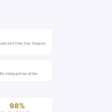
uyến 24/7. Chat, Zalo, Telegram
5%, không giới hạn số tiền.
98%