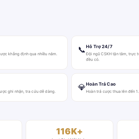
Hỗ Trợ 24/7
📞
được khẳng định qua nhiều năm.
Đội ngũ CSKH tận tâm, trực t
đều có.
Hoàn Trả Cao
💎
ược ghi nhận, tra cứu dễ dàng.
Hoàn trả cược thua lên đến 1.
116K+