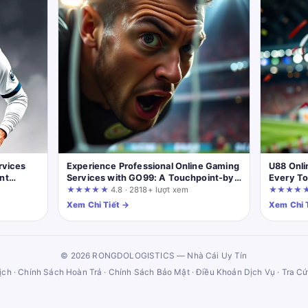
rvices
Experience Professional Online Gaming
U88 Onli
nt
Services with GO99: A Touchpoint-by-
Every To
Touchpoint Evaluation
Last Cas
★★★★★
4.8 · 2818+ lượt xem
★★★★
Xem Chi Tiết →
Xem Chi 
© 2026 RONGDOLOGISTICS — Nhà Cái Uy Tín
ịch
·
Chính Sách Hoàn Trả
·
Chính Sách Bảo Mật
·
Điều Khoản Dịch Vụ
·
Tra Cứ