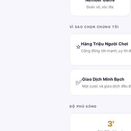
Đoán số, xóc đĩa
VÌ SAO CHỌN CHÚNG TÔI
Hàng Triệu Người Chơi
⭐
Cộng đồng lớn mạnh, uy tín 
Giao Dịch Minh Bạch
✅
Mọi cược và giao dịch đều đ
ĐỘ PHỦ SÓNG
3'