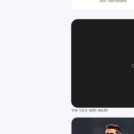
Rút Tiền Nhanh
Đ
TIN TỨC MỚI NHẤT