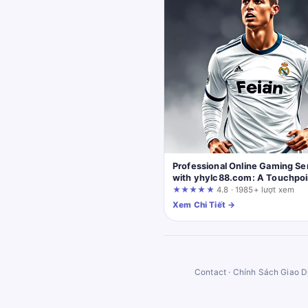
Professional Online Gaming Se
with yhylc88.com: A Touchpoi
Review
★★★★★
4.8 · 1985+ lượt xem
Xem Chi Tiết →
Contact
·
Chính Sách Giao D