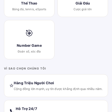
Thể Thao
Giải Đấu
Bóng đá, tennis, eSports
Cược giải lớn
🎯
Number Game
Đoán số, xóc đĩa
VÌ SAO CHỌN CHÚNG TÔI
Hàng Triệu Người Chơi
⭐
Cộng đồng lớn mạnh, uy tín được khẳng định qua nhiều năm.
Hỗ Trợ 24/7
📞