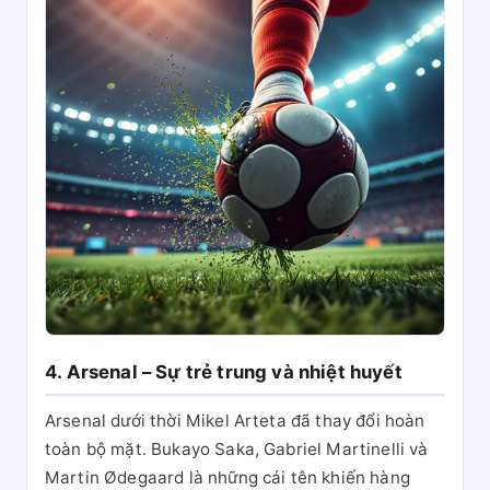
4. Arsenal – Sự trẻ trung và nhiệt huyết
Arsenal dưới thời Mikel Arteta đã thay đổi hoàn
toàn bộ mặt. Bukayo Saka, Gabriel Martinelli và
Martin Ødegaard là những cái tên khiến hàng