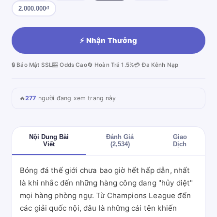
2.000.000₫
⚡ Nhận Thưởng
🔒 Bảo Mật SSL
🎰 Odds Cao
🔄 Hoàn Trả 1.5%
💳 Đa Kênh Nạp
🔥
277
người đang xem trang này
Nội Dung Bài
Đánh Giá
Giao
Viết
(2,534)
Dịch
Bóng đá thế giới chưa bao giờ hết hấp dẫn, nhất
là khi nhắc đến những hàng công đang "hủy diệt"
mọi hàng phòng ngự. Từ Champions League đến
các giải quốc nội, đâu là những cái tên khiến