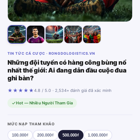
TIN TỨC CÁ CƯỢC · RONGDOLOGISTICS.VN
Những đội tuyển có hàng công bùng nổ
nhất thế giới: Ai đang dẫn đầu cuộc đua
ghi bàn?
★★★★★
4.8 / 5.0 · 2,534+ đánh giá đã xác minh
Hot — Nhiều Người Tham Gia
MỨC NẠP THAM KHẢO
100.000₫
200.000₫
500.000₫
1.000.000₫