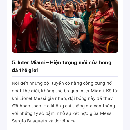
5. Inter Miami – Hiện tượng mới của bóng
đá thế giới
Nói đến những đội tuyển có hàng công bùng nổ
nhất thế giới, không thể bỏ qua Inter Miami. Kể từ
khi Lionel Messi gia nhập, đội bóng này đã thay
đổi hoàn toàn. Họ không chỉ thắng mà còn thắng
với những tỷ số đậm, nhờ sự kết hợp giữa Messi,
Sergio Busquets và Jordi Alba.