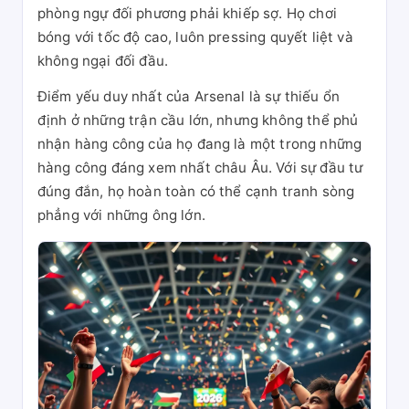
phòng ngự đối phương phải khiếp sợ. Họ chơi
bóng với tốc độ cao, luôn pressing quyết liệt và
không ngại đối đầu.
Điểm yếu duy nhất của Arsenal là sự thiếu ổn
định ở những trận cầu lớn, nhưng không thể phủ
nhận hàng công của họ đang là một trong những
hàng công đáng xem nhất châu Âu. Với sự đầu tư
đúng đắn, họ hoàn toàn có thể cạnh tranh sòng
phẳng với những ông lớn.