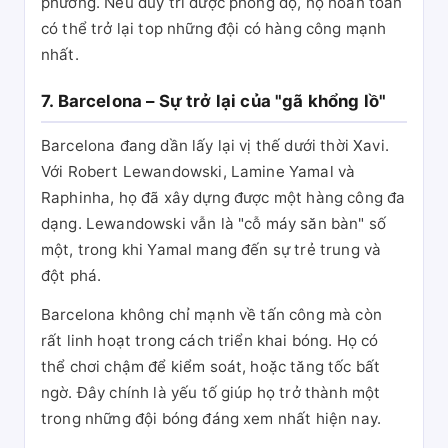
phương. Nếu duy trì được phong độ, họ hoàn toàn
có thể trở lại top những đội có hàng công mạnh
nhất.
7. Barcelona – Sự trở lại của "gã khổng lồ"
Barcelona đang dần lấy lại vị thế dưới thời Xavi.
Với Robert Lewandowski, Lamine Yamal và
Raphinha, họ đã xây dựng được một hàng công đa
dạng. Lewandowski vẫn là "cỗ máy săn bàn" số
một, trong khi Yamal mang đến sự trẻ trung và
đột phá.
Barcelona không chỉ mạnh về tấn công mà còn
rất linh hoạt trong cách triển khai bóng. Họ có
thể chơi chậm để kiểm soát, hoặc tăng tốc bất
ngờ. Đây chính là yếu tố giúp họ trở thành một
trong những đội bóng đáng xem nhất hiện nay.