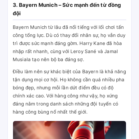
3. Bayern Munich – Sức mạnh đến từ đồng
đội
Bayern Munich từ lâu đã nổi tiếng với lối chơi tấn
công tổng lực. Dù có thay đổi nhân sự, họ vẫn duy
trì được sức mạnh đáng gờm. Harry Kane đã hòa
nhập rất nhanh, cùng với Leroy Sané và Jamal
Musiala tạo nên bộ ba đáng sợ.
Điều làm nên sự khác biệt của Bayern là khả năng
tận dụng mọi cơ hội. Họ không cần quá nhiều pha
bóng đẹp, nhưng mỗi lần dứt điểm đều có độ
chính xác cao. Với hàng công như vậy, họ xứng
đáng nằm trong danh sách những đội tuyển có
hàng công bùng nổ nhất thế giới.