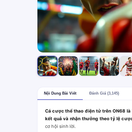
Nội Dung Bài Viết
Đánh Giá (3,145)
Cá cược thể thao điện tử trên ON68 là
kết quả và nhận thưởng theo tỷ lệ cượ
cơ hội sinh lời.