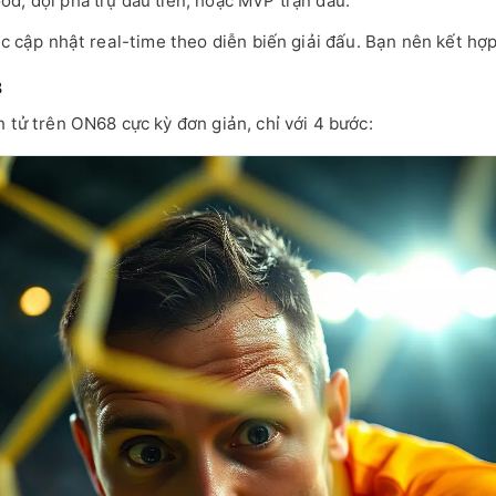
od, đội phá trụ đầu tiên, hoặc MVP trận đấu.
ợc cập nhật real-time theo diễn biến giải đấu. Bạn nên kết hợ
8
 tử trên ON68 cực kỳ đơn giản, chỉ với 4 bước: