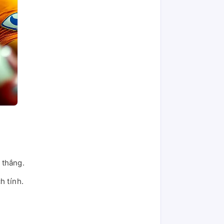
 thắng.
h tính.