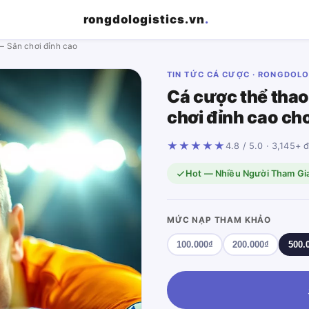
rongdologistics.vn
.
 – Sân chơi đỉnh cao
TIN TỨC CÁ CƯỢC · RONGDOLO
Cá cược thể thao
chơi đỉnh cao ch
★★★★★
4.8 / 5.0 · 3,145+ 
Hot — Nhiều Người Tham Gi
MỨC NẠP THAM KHẢO
100.000₫
200.000₫
500.