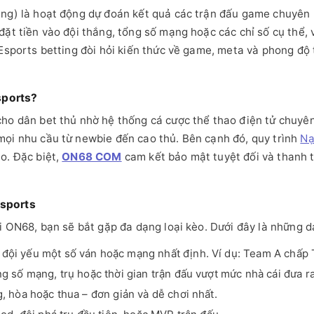
ing) là hoạt động dự đoán kết quả các trận đấu game chuyên
đặt tiền vào đội thắng, tổng số mạng hoặc các chỉ số cụ thể,
Esports betting đòi hỏi kiến thức về game, meta và phong độ 
sports?
ho dân bet thủ nhờ hệ thống cá cược thể thao điện tử chuyên n
mọi nhu cầu từ newbie đến cao thủ. Bên cạnh đó, quy trình
Nạ
o. Đặc biệt,
ON68 COM
cam kết bảo mật tuyệt đối và thanh 
Esports
ại ON68, bạn sẽ bắt gặp đa dạng loại kèo. Dưới đây là những 
đội yếu một số ván hoặc mạng nhất định. Ví dụ: Team A chấp 
 số mạng, trụ hoặc thời gian trận đấu vượt mức nhà cái đưa ra
, hòa hoặc thua – đơn giản và dễ chơi nhất.