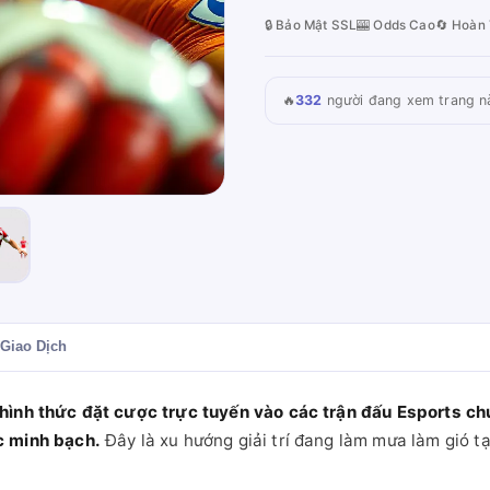
🔒 Bảo Mật SSL
🎰 Odds Cao
🔄 Hoàn 
🔥
332
người đang xem trang n
Giao Dịch
 hình thức đặt cược trực tuyến vào các trận đấu Esports c
c minh bạch.
Đây là xu hướng giải trí đang làm mưa làm gió t