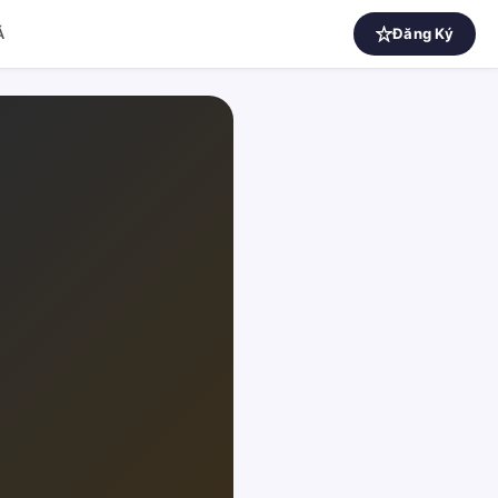
Đăng Ký
Á