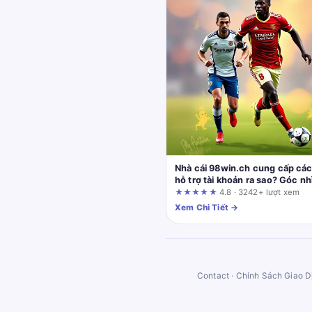
Nhà cái 98win.ch cung cấp cá
hỗ trợ tài khoản ra sao? Góc nh
người dùng lâu năm
★★★★★
4.8 · 3242+ lượt xem
Xem Chi Tiết →
Contact
·
Chính Sách Giao D