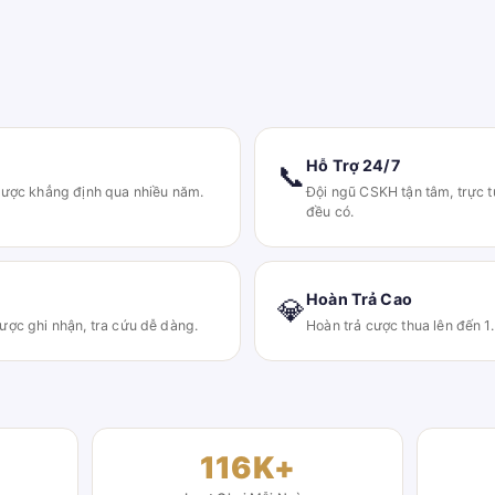
Hỗ Trợ 24/7
📞
được khẳng định qua nhiều năm.
Đội ngũ CSKH tận tâm, trực t
đều có.
Hoàn Trả Cao
💎
ược ghi nhận, tra cứu dễ dàng.
Hoàn trả cược thua lên đến 1.
116K+