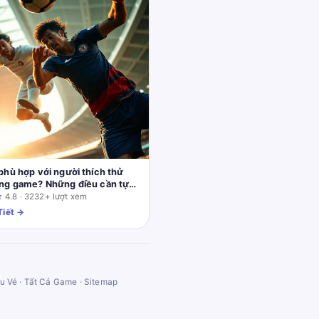
phù hợp với người thích thử
ng game? Những điều cần tự
ng trước khi trải nghiệm
★
4.8 · 3232+ lượt xem
Tiết →
u Vé
·
Tất Cả Game
·
Sitemap