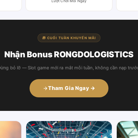
Lượt Chơi Mỗi Ngày
🎁 CUỐI TUẦN KHUYẾN MÃI
Nhận Bonus RONGDOLOGISTICS
ừng bỏ lỡ — Slot game mới ra mắt mỗi tuần, không cần nạp trướ
Tham Gia Ngay →