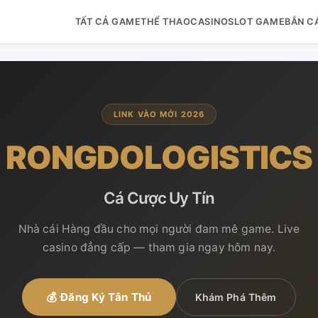
TẤT CẢ GAME
THỂ THAO
CASINO
SLOT GAME
BẮN C
LINK VÀO MỚI 2026
RONGDOLOGISTICS
Cá Cược Uy Tín
Nhà cái Hàng đầu cho mọi người đam mê game. Live
casino đẳng cấp — tham gia ngay hôm nay.
💰 Đăng Ký Tân Thủ
Khám Phá Thêm