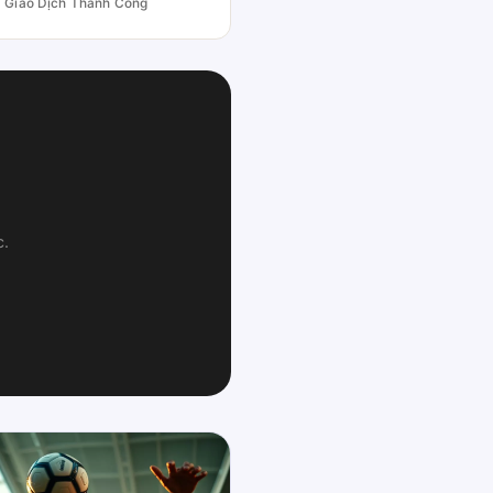
Giao Dịch Thành Công
c.