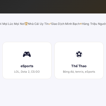
i Mọi Lúc Mọi Nơi
🏆
Nhà Cái Uy Tín
✅
Giao Dịch Minh Bạch
⭐
Hàng Triệu Ngườ
🎮
⚽
eSports
Thể Thao
LOL, Dota 2, CS:GO
Bóng đá, tennis, eSports