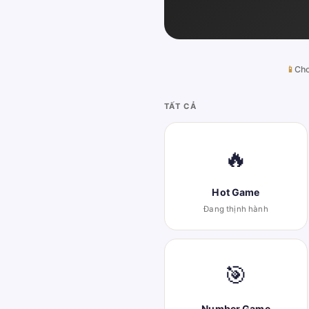
📱
Chơ
TẤT CẢ
🔥
Hot Game
Đang thịnh hành
🎯
Number Game