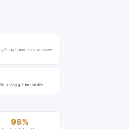
uyến 24/7. Chat, Zalo, Telegram
5%, không giới hạn số tiền.
98%