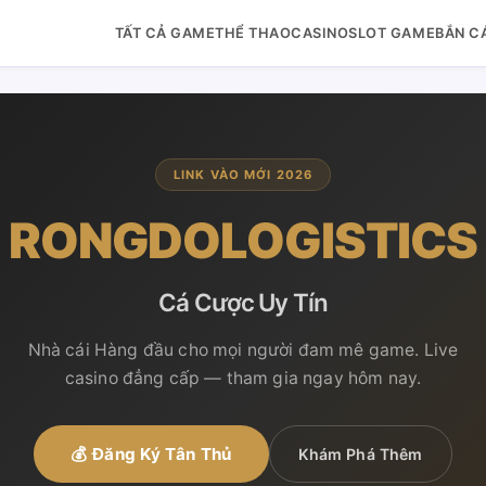
TẤT CẢ GAME
THỂ THAO
CASINO
SLOT GAME
BẮN C
LINK VÀO MỚI 2026
RONGDOLOGISTICS
Cá Cược Uy Tín
Nhà cái Hàng đầu cho mọi người đam mê game. Live
casino đẳng cấp — tham gia ngay hôm nay.
💰 Đăng Ký Tân Thủ
Khám Phá Thêm