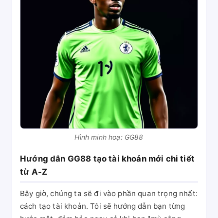
Hình minh hoạ: GG88
Hướng dẫn GG88 tạo tài khoản mới chi tiết
từ A-Z
Bây giờ, chúng ta sẽ đi vào phần quan trọng nhất:
cách tạo tài khoản. Tôi sẽ hướng dẫn bạn từng