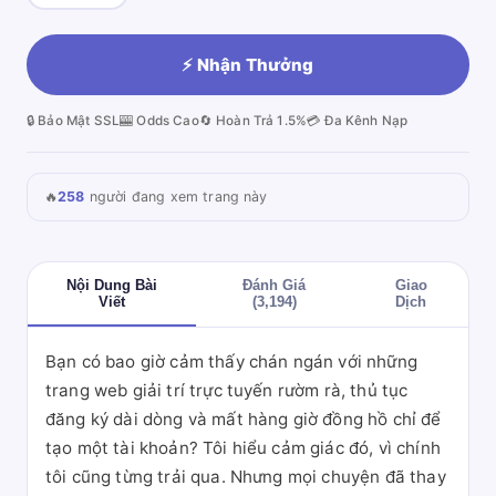
⚡ Nhận Thưởng
🔒 Bảo Mật SSL
🎰 Odds Cao
🔄 Hoàn Trả 1.5%
💳 Đa Kênh Nạp
🔥
258
người đang xem trang này
Nội Dung Bài
Đánh Giá
Giao
Viết
(3,194)
Dịch
Bạn có bao giờ cảm thấy chán ngán với những
trang web giải trí trực tuyến rườm rà, thủ tục
đăng ký dài dòng và mất hàng giờ đồng hồ chỉ để
tạo một tài khoản? Tôi hiểu cảm giác đó, vì chính
tôi cũng từng trải qua. Nhưng mọi chuyện đã thay