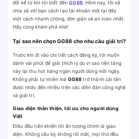
đổi kể từ khi tôi biết đến
GG88
. Hôm nay, tôi sẽ
chia sẻ với bạn cách tạo tài khoản mới tại đây
một cách nhanh chóng, đơn giản và an toàn nhất.
Hãy cùng khám phá nhé!
Tại sao nên chọn GG88 cho nhu cầu giải trí?
Trước khi đi vào chi tiết cách đăng ký, tôi muốn
dành vài phút để giải thích lý do vì sao nền tảng
này lại thu hút hàng ngàn người dùng mỗi ngày.
Không phải tự nhiên mà
GG88
trở thành cái tên
được nhắc đến nhiều trên các diễn đàn công nghệ
và giải trí.
Giao diện thân thiện, tối ưu cho người dùng
Việt
Điều đầu tiên khiến tôi ấn tượng chính là giao
diện. Không cầu kỳ, không rối mắt, mọi thứ đều