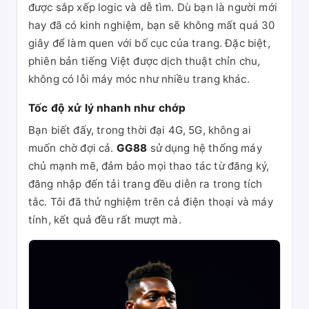
được sắp xếp logic và dễ tìm. Dù bạn là người mới
hay đã có kinh nghiệm, bạn sẽ không mất quá 30
giây để làm quen với bố cục của trang. Đặc biệt,
phiên bản tiếng Việt được dịch thuật chỉn chu,
không có lỗi máy móc như nhiều trang khác.
Tốc độ xử lý nhanh như chớp
Bạn biết đấy, trong thời đại 4G, 5G, không ai
muốn chờ đợi cả.
GG88
sử dụng hệ thống máy
chủ mạnh mẽ, đảm bảo mọi thao tác từ đăng ký,
đăng nhập đến tải trang đều diễn ra trong tích
tắc. Tôi đã thử nghiệm trên cả điện thoại và máy
tính, kết quả đều rất mượt mà.