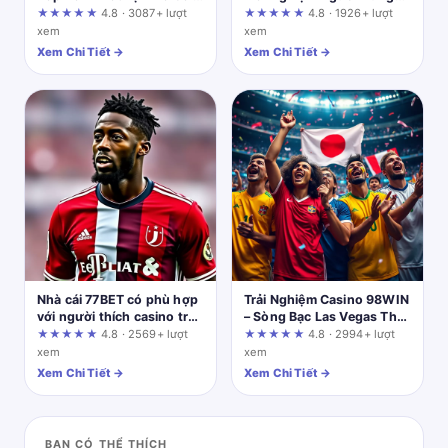
DN88 – Đánh Giá Tổng
Từ A Đến Z
★★★★★
4.8 · 3087+ lượt
★★★★★
4.8 · 1926+ lượt
Quan Theo Góc Nhìn Trải
xem
xem
Nghiệm Người Dùng
Xem Chi Tiết →
Xem Chi Tiết →
Nhà cái 77BET có phù hợp
Trải Nghiệm Casino 98WIN
với người thích casino trên
– Sòng Bạc Las Vegas Thu
mobile?
Nhỏ Ngay Tại Nhà
★★★★★
4.8 · 2569+ lượt
★★★★★
4.8 · 2994+ lượt
xem
xem
Xem Chi Tiết →
Xem Chi Tiết →
BẠN CÓ THỂ THÍCH