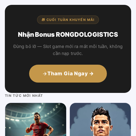
🎁 CUỐI TUẦN KHUYẾN MÃI
Nhận Bonus RONGDOLOGISTICS
Đừng bỏ lỡ — Slot game mới ra mắt mỗi tuần, không
cần nạp trước.
Tham Gia Ngay →
TIN TỨC MỚI NHẤT