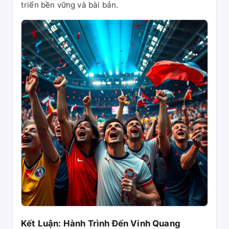
triển bền vững và bài bản.
Kết Luận: Hành Trình Đến Vinh Quang