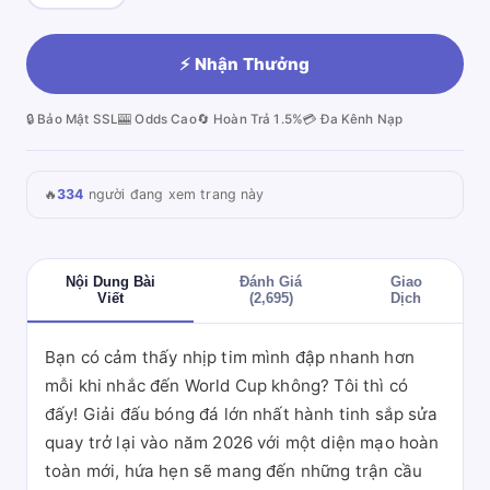
⚡ Nhận Thưởng
🔒 Bảo Mật SSL
🎰 Odds Cao
🔄 Hoàn Trả 1.5%
💳 Đa Kênh Nạp
🔥
334
người đang xem trang này
Nội Dung Bài
Đánh Giá
Giao
Viết
(2,695)
Dịch
Bạn có cảm thấy nhịp tim mình đập nhanh hơn
mỗi khi nhắc đến World Cup không? Tôi thì có
đấy! Giải đấu bóng đá lớn nhất hành tinh sắp sửa
quay trở lại vào năm 2026 với một diện mạo hoàn
toàn mới, hứa hẹn sẽ mang đến những trận cầu