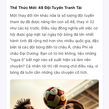
Thể Thức Mới: 48 Đội Tuyển Tranh Tài
Một thay đổi lớn khác nữa là số lượng đội tuyển
tham dự đã được nâng lên con số 48, thay vì 32
như các kỳ trước. Điều này đồng nghĩa với việc cơ
hội được góp mặt tại ngày hội bóng đá lớn nhất
hành tinh đã rộng mở hơn cho nhiều quốc gia, đặc
biệt là các đội bóng đến từ châu Á, châu Phi và
châu Đại Dương. Bạn có tò mò không, liệu những
"ngựa ô" bất ngờ nào sẽ xuất hiện và làm nên
chuyện? Cá nhân tôi thì rất mong chờ điều này, vì
bóng đá luôn cần những câu chuyện cổ tích.