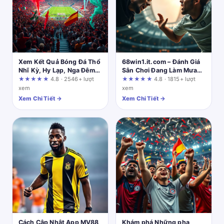
Xem Kết Quả Bóng Đá Thổ
68win1.it.com – Đánh Giá
Nhĩ Kỳ, Hy Lạp, Nga Đêm
Sân Chơi Đang Làm Mưa
Qua Nhanh Nhất
Làm Gió Trong Cộng Đồng
★★★★★
4.8 · 2546+ lượt
★★★★★
4.8 · 1815+ lượt
Cá Cược
xem
xem
Xem Chi Tiết →
Xem Chi Tiết →
Cách Cập Nhật App MV88
Khám phá Những pha