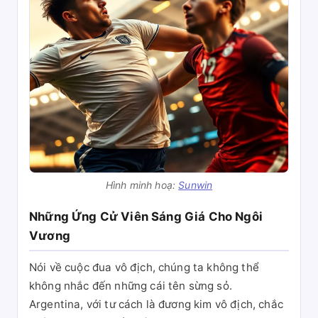
Hình minh hoạ:
Sunwin
Những Ứng Cử Viên Sáng Giá Cho Ngôi
Vương
Nói về cuộc đua vô địch, chúng ta không thể
không nhắc đến những cái tên sừng sỏ.
Argentina, với tư cách là đương kim vô địch, chắc