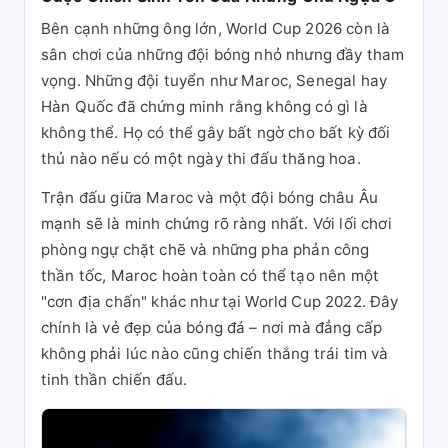
Bên cạnh những ông lớn, World Cup 2026 còn là
sân chơi của những đội bóng nhỏ nhưng đầy tham
vọng. Những đội tuyển như Maroc, Senegal hay
Hàn Quốc đã chứng minh rằng không có gì là
không thể. Họ có thể gây bất ngờ cho bất kỳ đối
thủ nào nếu có một ngày thi đấu thăng hoa.
Trận đấu giữa Maroc và một đội bóng châu Âu
mạnh sẽ là minh chứng rõ ràng nhất. Với lối chơi
phòng ngự chặt chẽ và những pha phản công
thần tốc, Maroc hoàn toàn có thể tạo nên một
"cơn địa chấn" khác như tại World Cup 2022. Đây
chính là vẻ đẹp của bóng đá – nơi mà đẳng cấp
không phải lúc nào cũng chiến thắng trái tim và
tinh thần chiến đấu.