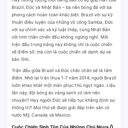
Brazil, Đức và Nhật Bản – ba nền bóng đá với ba
phong cách hoàn toàn khác biệt. Brazil với sự kỹ
thuật điêu luyện của những vũ công Samba, Đức
với sự chính xác và kỷ luật thép, cùng Nhật Bản
với tinh thần chiến đấu không ngừng nghỉ. Mỗi
trận đấu trong bảng này không chỉ là cuộc chiến
về điểm số, mà còn là cuộc chiến về danh dự và
bản lĩnh.
Trận đấu giữa Brazil và Đức chắc chắn sẽ là tâm
điểm. Nhớ lại trận thua 1-7 năm 2014, người Brazil
luôn khao khát một màn phục thù ngọt ngào. Liệu
lần này, đội bóng áo vàng xanh có làm nên
chuyện? Hay người Đức sẽ tiếp tục khẳng định sự
thống trị? Mọi thứ sẽ được giải đáp trên sân cỏ
nước Mỹ, Canada và Mexico.
Cuộc Chiến Sinh Tồn Của Những Chú Ngựa Ô