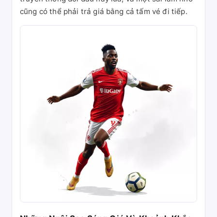
cũng có thể phải trả giá bằng cả tấm vé đi tiếp.