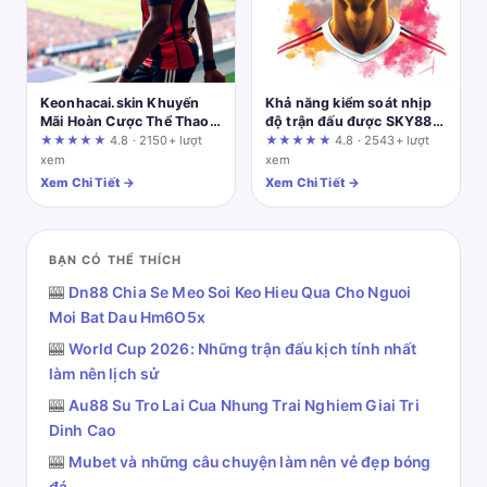
Keonhacai.skin Khuyến
Khả năng kiểm soát nhịp
Mãi Hoàn Cược Thể Thao:
độ trận đấu được SKY88
Giá Trị Thực Sau Điều Kiện
đánh giá tại sky88.fishing
★★★★★
4.8 · 2150+ lượt
★★★★★
4.8 · 2543+ lượt
Doanh Thu
xem
xem
Xem Chi Tiết →
Xem Chi Tiết →
BẠN CÓ THỂ THÍCH
🎰
Dn88 Chia Se Meo Soi Keo Hieu Qua Cho Nguoi
Moi Bat Dau Hm6O5x
🎰
World Cup 2026: Những trận đấu kịch tính nhất
làm nên lịch sử
🎰
Au88 Su Tro Lai Cua Nhung Trai Nghiem Giai Tri
Dinh Cao
🎰
Mubet và những câu chuyện làm nên vẻ đẹp bóng