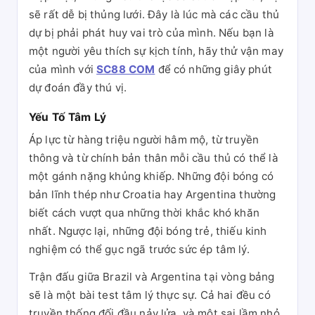
sẽ rất dễ bị thủng lưới. Đây là lúc mà các cầu thủ
dự bị phải phát huy vai trò của mình. Nếu bạn là
một người yêu thích sự kịch tính, hãy thử vận may
của mình với
SC88 COM
để có những giây phút
dự đoán đầy thú vị.
Yếu Tố Tâm Lý
Áp lực từ hàng triệu người hâm mộ, từ truyền
thông và từ chính bản thân mỗi cầu thủ có thể là
một gánh nặng khủng khiếp. Những đội bóng có
bản lĩnh thép như Croatia hay Argentina thường
biết cách vượt qua những thời khắc khó khăn
nhất. Ngược lại, những đội bóng trẻ, thiếu kinh
nghiệm có thể gục ngã trước sức ép tâm lý.
Trận đấu giữa Brazil và Argentina tại vòng bảng
sẽ là một bài test tâm lý thực sự. Cả hai đều có
truyền thống đối đầu nảy lửa, và một sai lầm nhỏ