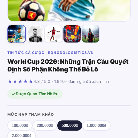
TIN TỨC CÁ CƯỢC · RONGDOLOGISTICS.VN
World Cup 2026: Những Trận Cầu Quyết
Định Số Phận Không Thể Bỏ Lỡ
★★★★★
4.8 / 5.0 · 1,940+ đánh giá đã xác minh
Được Quan Tâm Nhiều
MỨC NẠP THAM KHẢO
100.000₫
200.000₫
500.000₫
1.000.000₫
2.000.000₫