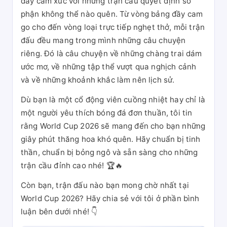
đầy cảm xúc với những trận cầu quyết định số
phận không thể nào quên. Từ vòng bảng đầy cam
go cho đến vòng loại trực tiếp nghẹt thở, mỗi trận
đấu đều mang trong mình những câu chuyện
riêng. Đó là câu chuyện về những chàng trai dám
ước mơ, về những tập thể vượt qua nghịch cảnh
và về những khoảnh khắc làm nên lịch sử.
Dù bạn là một cổ động viên cuồng nhiệt hay chỉ là
một người yêu thích bóng đá đơn thuần, tôi tin
rằng World Cup 2026 sẽ mang đến cho bạn những
giây phút thăng hoa khó quên. Hãy chuẩn bị tinh
thần, chuẩn bị bỏng ngô và sẵn sàng cho những
trận cầu đỉnh cao nhé! 🏆🔥
Còn bạn, trận đấu nào bạn mong chờ nhất tại
World Cup 2026? Hãy chia sẻ với tôi ở phần bình
luận bên dưới nhé! 👇