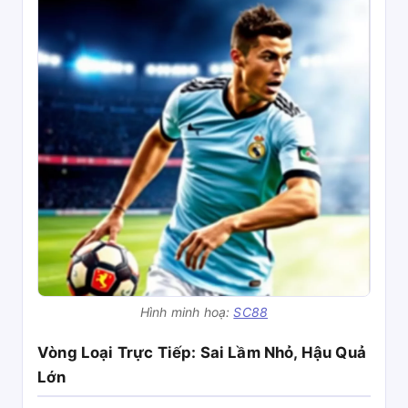
Hình minh hoạ:
SC88
Vòng Loại Trực Tiếp: Sai Lầm Nhỏ, Hậu Quả
Lớn