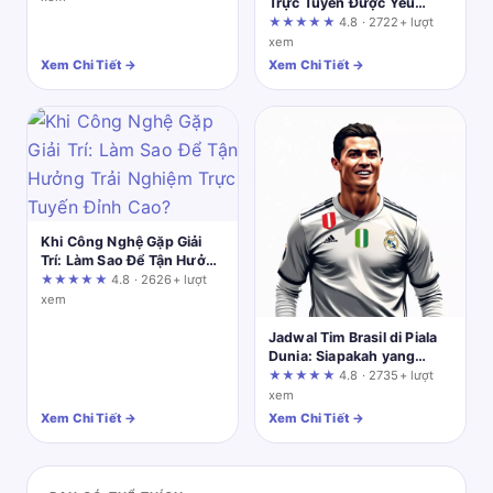
Trực Tuyến Được Yêu
Thích Nhất Hiện Nay
★★★★★
4.8 · 2722+ lượt
xem
Xem Chi Tiết →
Xem Chi Tiết →
Khi Công Nghệ Gặp Giải
Trí: Làm Sao Để Tận Hưởng
Trải Nghiệm Trực Tuyến
★★★★★
4.8 · 2626+ lượt
Đỉnh Cao?
xem
Jadwal Tim Brasil di Piala
Dunia: Siapakah yang
Akan Mereka Kalahkan
★★★★★
4.8 · 2735+ lượt
Selanjutnya?
xem
Xem Chi Tiết →
Xem Chi Tiết →