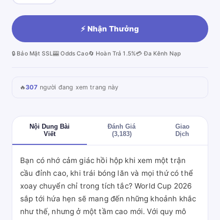
⚡ Nhận Thưởng
🔒 Bảo Mật SSL
🎰 Odds Cao
🔄 Hoàn Trả 1.5%
💳 Đa Kênh Nạp
🔥
307
người đang xem trang này
Nội Dung Bài
Đánh Giá
Giao
Viết
(3,183)
Dịch
Bạn có nhớ cảm giác hồi hộp khi xem một trận
cầu đỉnh cao, khi trái bóng lăn và mọi thứ có thể
xoay chuyển chỉ trong tích tắc? World Cup 2026
sắp tới hứa hẹn sẽ mang đến những khoảnh khắc
như thế, nhưng ở một tầm cao mới. Với quy mô