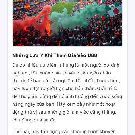
Những Lưu Ý Khi Tham Gia Vào U88
Dù có nhiều ưu điểm, nhưng là một người có kinh
nghiệm, tôi muốn chia sẻ vài lời khuyên chân
thành để bạn có trải nghiệm tốt nhất. Trước tiên,
hãy luôn đặt ra giới hạn cho bản thân. Giải trí là
để thư giãn, đừng để nó ảnh hưởng đến cuộc sống
hàng ngày của bạn. Hãy xem đây như một hoạt
động thú vị sau những giờ làm việc căng thẳng,
chứ đừng quá sa đà.
Thứ hai, hãy tận dụng các chương trình khuyến