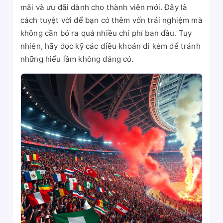
mãi và ưu đãi dành cho thành viên mới. Đây là
cách tuyệt vời để bạn có thêm vốn trải nghiệm mà
không cần bỏ ra quá nhiều chi phí ban đầu. Tuy
nhiên, hãy đọc kỹ các điều khoản đi kèm để tránh
những hiểu lầm không đáng có.