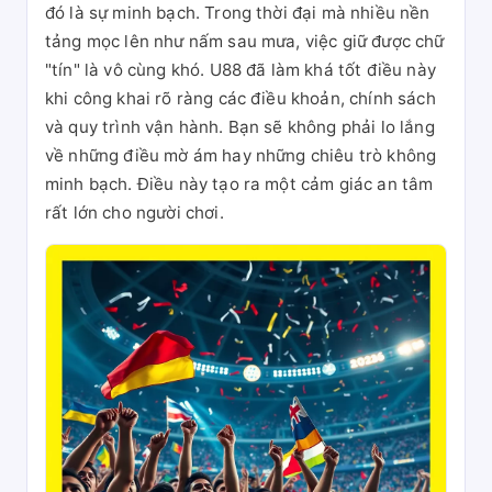
đó là sự minh bạch. Trong thời đại mà nhiều nền
tảng mọc lên như nấm sau mưa, việc giữ được chữ
"tín" là vô cùng khó. U88 đã làm khá tốt điều này
khi công khai rõ ràng các điều khoản, chính sách
và quy trình vận hành. Bạn sẽ không phải lo lắng
về những điều mờ ám hay những chiêu trò không
minh bạch. Điều này tạo ra một cảm giác an tâm
rất lớn cho người chơi.