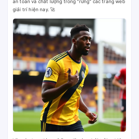
an toàn và chất lượng trong "rừng" các trang web
giải trí hiện nay. 🚀