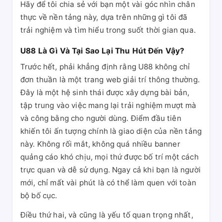
Hãy để tôi chia sẻ với bạn một vài góc nhìn chân
thực về nền tảng này, dựa trên những gì tôi đã
trải nghiệm và tìm hiểu trong suốt thời gian qua.
U88 Là Gì Và Tại Sao Lại Thu Hút Đến Vậy?
Trước hết, phải khẳng định rằng U88 không chỉ
đơn thuần là một trang web giải trí thông thường.
Đây là một hệ sinh thái được xây dựng bài bản,
tập trung vào việc mang lại trải nghiệm mượt mà
và công bằng cho người dùng. Điểm đầu tiên
khiến tôi ấn tượng chính là giao diện của nền tảng
này. Không rối mắt, không quá nhiều banner
quảng cáo khó chịu, mọi thứ được bố trí một cách
trực quan và dễ sử dụng. Ngay cả khi bạn là người
mới, chỉ mất vài phút là có thể làm quen với toàn
bộ bố cục.
Điều thứ hai, và cũng là yếu tố quan trọng nhất,