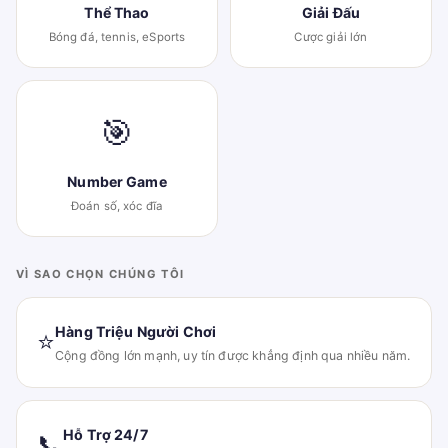
Thể Thao
Giải Đấu
Bóng đá, tennis, eSports
Cược giải lớn
🎯
Number Game
Đoán số, xóc đĩa
VÌ SAO CHỌN CHÚNG TÔI
Hàng Triệu Người Chơi
⭐
Cộng đồng lớn mạnh, uy tín được khẳng định qua nhiều năm.
Hỗ Trợ 24/7
📞