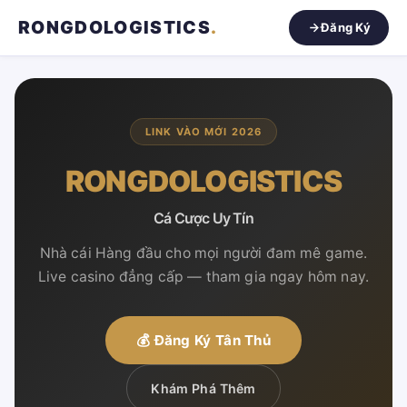
RONGDOLOGISTICS
.
Đăng Ký
LINK VÀO MỚI 2026
RONGDOLOGISTICS
Cá Cược Uy Tín
Nhà cái Hàng đầu cho mọi người đam mê game.
Live casino đẳng cấp — tham gia ngay hôm nay.
💰 Đăng Ký Tân Thủ
Khám Phá Thêm