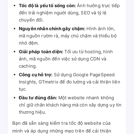
Tốc độ là yếu tố sống còn:
Ảnh hưởng trực tiếp
đến trải nghiệm người dùng, SEO và tỷ lệ
chuyển đổi.
Nguyên nhân chính gây chậm:
Hình ảnh lớn,
mã nguồn rườm rà, máy chủ chậm và thiếu bộ
nhớ đệm.
Giải pháp toàn diện:
Tối ưu từ hosting, hình
ảnh, mã nguồn đến việc sử dụng CDN và
caching.
Công cụ hỗ trợ:
Sử dụng Google PageSpeed
Insights, GTmetrix để đo lường và cải thiện liên
tục.
Đầu tư đúng đắn:
Một website nhanh không
chỉ giữ chân khách hàng mà còn xây dựng uy tín
thương hiệu.
Bạn đã sẵn sàng kiểm tra tốc độ website của
mình và áp dụng những mẹo trên để cải thiện