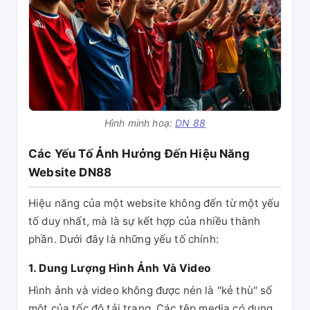
Hình minh hoạ:
DN 88
Các Yếu Tố Ảnh Hưởng Đến Hiệu Năng
Website DN88
Hiệu năng của một website không đến từ một yếu
tố duy nhất, mà là sự kết hợp của nhiều thành
phần. Dưới đây là những yếu tố chính:
1. Dung Lượng Hình Ảnh Và Video
Hình ảnh và video không được nén là "kẻ thù" số
một của tốc độ tải trang. Các tệp media có dung