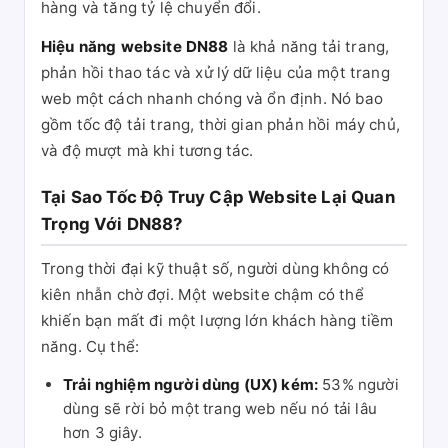
hàng và tăng tỷ lệ chuyển đổi.
Hiệu năng website DN88
là khả năng tải trang,
phản hồi thao tác và xử lý dữ liệu của một trang
web một cách nhanh chóng và ổn định. Nó bao
gồm tốc độ tải trang, thời gian phản hồi máy chủ,
và độ mượt mà khi tương tác.
Tại Sao Tốc Độ Truy Cập Website Lại Quan
Trọng Với DN88?
Trong thời đại kỹ thuật số, người dùng không có
kiên nhẫn chờ đợi. Một website chậm có thể
khiến bạn mất đi một lượng lớn khách hàng tiềm
năng. Cụ thể:
Trải nghiệm người dùng (UX) kém:
53% người
dùng sẽ rời bỏ một trang web nếu nó tải lâu
hơn 3 giây.