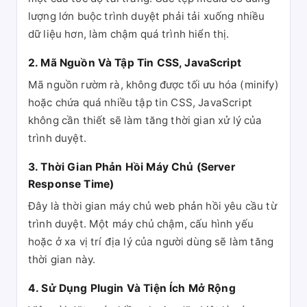
lượng lớn buộc trình duyệt phải tải xuống nhiều
dữ liệu hơn, làm chậm quá trình hiển thị.
2. Mã Nguồn Và Tập Tin CSS, JavaScript
Mã nguồn rườm rà, không được tối ưu hóa (minify)
hoặc chứa quá nhiều tập tin CSS, JavaScript
không cần thiết sẽ làm tăng thời gian xử lý của
trình duyệt.
3. Thời Gian Phản Hồi Máy Chủ (Server
Response Time)
Đây là thời gian máy chủ web phản hồi yêu cầu từ
trình duyệt. Một máy chủ chậm, cấu hình yếu
hoặc ở xa vị trí địa lý của người dùng sẽ làm tăng
thời gian này.
4. Sử Dụng Plugin Và Tiện Ích Mở Rộng