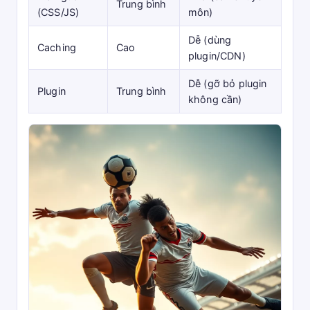
Trung bình
(CSS/JS)
môn)
Dễ (dùng
Caching
Cao
plugin/CDN)
Dễ (gỡ bỏ plugin
Plugin
Trung bình
không cần)