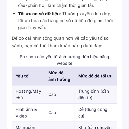
cầu-phản hồi, làm chậm thời gian tải.
Tối ưu cơ sở dữ liệu:
Thường xuyên dọn dẹp,
tối ưu hóa các bảng cơ sở dữ liệu để giảm thời
gian truy vấn.
Để có cái nhìn tổng quan hơn về các yếu tố so
sánh, bạn có thể tham khảo bảng dưới đây:
So sánh các yếu tố ảnh hưởng đến hiệu năng
website
Mức độ
Yếu tố
Mức độ dễ tối ưu
ảnh hưởng
Hosting/Máy
Trung bình (cần
Cao
chủ
đầu tư)
Hình ảnh &
Dễ (dùng công
Cao
Video
cụ)
Mã nguồn
Khó (cần chuyên