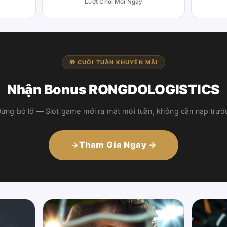
Lượt Chơi Mỗi Ngày
🎁 CUỐI TUẦN KHUYẾN MÃI
Nhận Bonus RONGDOLOGISTICS
ừng bỏ lỡ — Slot game mới ra mắt mỗi tuần, không cần nạp trướ
Tham Gia Ngay →