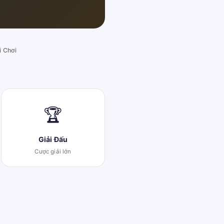
i Chơi
🏆
Giải Đấu
Cược giải lớn