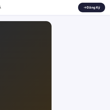
Đăng Ký
Á