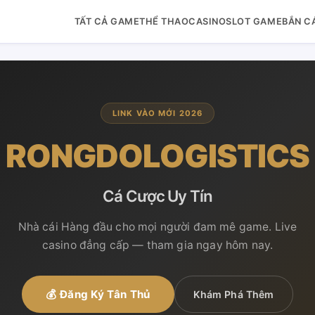
TẤT CẢ GAME
THỂ THAO
CASINO
SLOT GAME
BẮN C
LINK VÀO MỚI 2026
RONGDOLOGISTICS
Cá Cược Uy Tín
Nhà cái Hàng đầu cho mọi người đam mê game. Live
casino đẳng cấp — tham gia ngay hôm nay.
💰 Đăng Ký Tân Thủ
Khám Phá Thêm