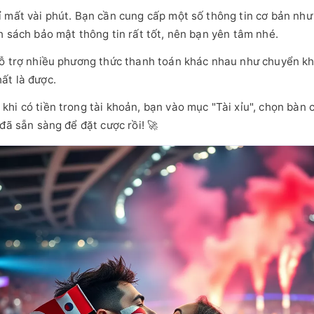
ỉ mất vài phút. Bạn cần cung cấp một số thông tin cơ bản như
h sách bảo mật thông tin rất tốt, nên bạn yên tâm nhé.
ỗ trợ nhiều phương thức thanh toán khác nhau như chuyển khoả
ất là được.
khi có tiền trong tài khoản, bạn vào mục "Tài xỉu", chọn bàn
đã sẵn sàng để đặt cược rồi! 🚀