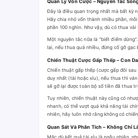
Quản Lý Vốn Cược – Nguyên Tắc Sốn
Đây là điều quan trọng nhất mà bất kỳ n
Hãy chia nhỏ vốn thành nhiều phần, mỗi 
phần 100 nghìn. Như vậy, dù có thua vài 
Một nguyên tắc nữa là "biết điểm dừng".
lại, nếu thua quá nhiều, đừng cố gỡ gạc
Chiến Thuật Cược Gấp Thếp – Con Da
Chiến thuật gấp thếp (cược gấp đôi sau m
duy nhất (tài hoặc xỉu), nếu thua thì vá
sẽ gỡ lại được toàn bộ số tiền đã thua tr
Tuy nhiên, chiến thuật này cũng có nhược
nhanh, có thể vượt quá khả năng tài chín
nhiên, hãy luôn nhớ rằng không có chiến 
Quan Sát Và Phân Tích – Không Chỉ 
Mặc dù kết quả tài xỉu là ngẫu nhiên, nh