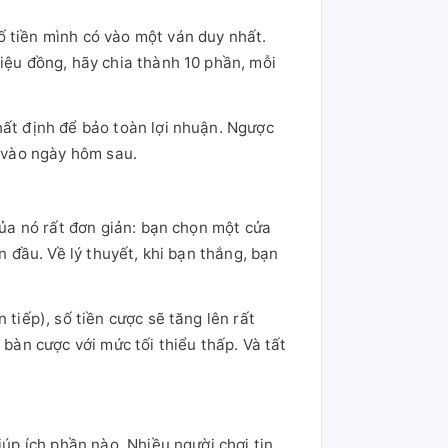
ố tiền mình có vào một ván duy nhất.
riệu đồng, hãy chia thành 10 phần, mỗi
hất định để bảo toàn lợi nhuận. Ngược
i vào ngày hôm sau.
của nó rất đơn giản: bạn chọn một cửa
n đầu. Về lý thuyết, khi bạn thắng, bạn
tiếp), số tiền cược sẽ tăng lên rất
 bàn cược với mức tối thiểu thấp. Và tất
iúp ích phần nào. Nhiều người chơi tin