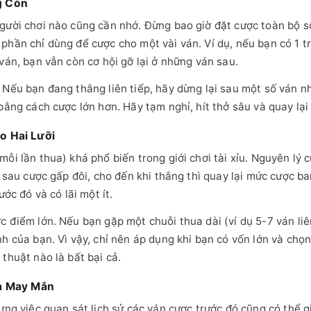
g Còn
gười chơi nào cũng cần nhớ. Đừng bao giờ đặt cược toàn bộ s
phần chỉ dùng để cược cho một vài ván. Ví dụ, nếu bạn có 1 t
ván, bạn vẫn còn cơ hội gỡ lại ở những ván sau.
 Nếu bạn đang thắng liên tiếp, hãy dừng lại sau một số ván n
 bằng cách cược lớn hơn. Hãy tạm nghỉ, hít thở sâu và quay lạ
o Hai Lưỡi
ỗi lần thua) khá phổ biến trong giới chơi tài xỉu. Nguyên lý 
n sau cược gấp đôi, cho đến khi thắng thì quay lại mức cược ba
ước đó và có lãi một ít.
 điểm lớn. Nếu bạn gặp một chuỗi thua dài (ví dụ 5-7 ván liên 
h của bạn. Vì vậy, chỉ nên áp dụng khi bạn có vốn lớn và chọn
thuật nào là bất bại cả.
Là May Mắn
ưng việc quan sát lịch sử các ván cược trước đó cũng có thể g