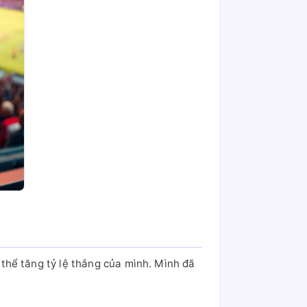
thể tăng tỷ lệ thắng của mình. Mình đã