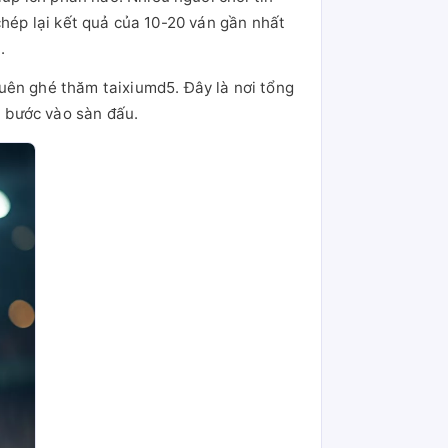
i chép lại kết quả của 10-20 ván gần nhất
.
uên ghé thăm taixiumd5. Đây là nơi tổng
i bước vào sàn đấu.