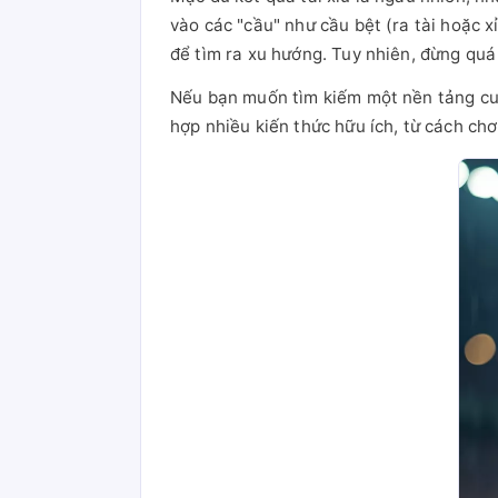
vào các "cầu" như cầu bệt (ra tài hoặc xỉ
để tìm ra xu hướng. Tuy nhiên, đừng quá
Nếu bạn muốn tìm kiếm một nền tảng cun
hợp nhiều kiến thức hữu ích, từ cách chơ