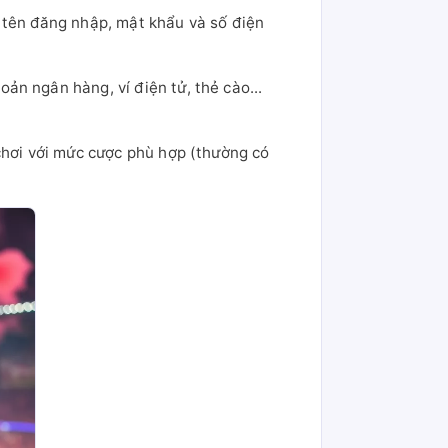
 tên đăng nhập, mật khẩu và số điện
n ngân hàng, ví điện tử, thẻ cào...
 chơi với mức cược phù hợp (thường có