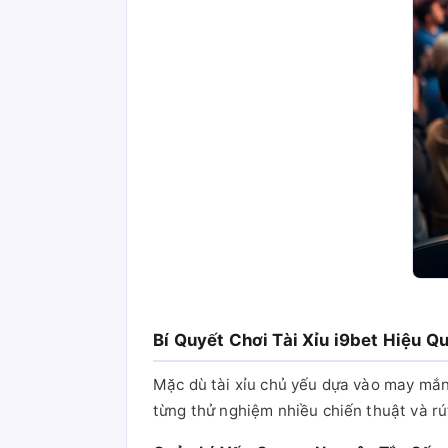
Bí Quyết Chơi Tài Xỉu i9bet Hiệu 
Mặc dù tài xỉu chủ yếu dựa vào may mắn
từng thử nghiệm nhiều chiến thuật và rút