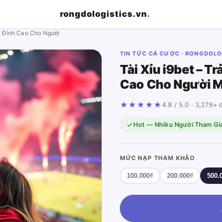
rongdologistics.vn
.
c Đỉnh Cao Cho Người
TIN TỨC CÁ CƯỢC · RONGDOLO
Tài Xỉu i9bet – T
Cao Cho Người M
★★★★★
4.8 / 5.0 · 3,276+ 
Hot — Nhiều Người Tham Gi
MỨC NẠP THAM KHẢO
100.000₫
200.000₫
500.