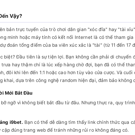
 Đến Vậy?
iên bản trực tuyến của trò chơi dân gian "xóc đĩa" hay "tài xỉu
ông minh hoặc máy tính có kết nối Internet là có thể tham gia
dự đoán tổng điểm của ba viên xúc xắc là "tài" (từ 11 đến 17 đ
đặc biệt? Đầu tiên là sự tiện lợi. Bạn không cần phải di chuyể
ỉ trưa hay thậm chí là lúc xếp hàng chờ đợi, bạn đã có thể th
anh, đôi khi lên đến 1:1 hoặc cao hơn tùy vào cửa cược. Và cu
g khai, dựa trên công nghệ random hiện đại, đảm bảo không c
ời Mới Bắt Đầu
 bỡ ngỡ vì không biết bắt đầu từ đâu. Nhưng thực ra, quy trìn
ảng i9bet.
Bạn có thể dễ dàng tìm thấy link chính thức qua các
y cập đúng trang web để tránh những rủi ro không đáng có.