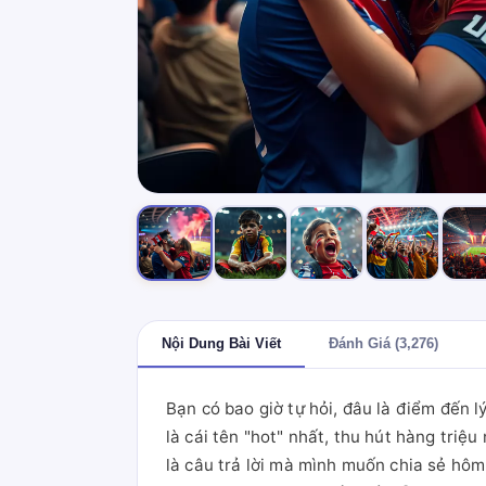
Nội Dung Bài Viết
Đánh Giá (3,276)
Bạn có bao giờ tự hỏi, đâu là điểm đến l
là cái tên "hot" nhất, thu hút hàng triệu
là câu trả lời mà mình muốn chia sẻ hôm