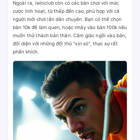
Ngoài ra, iwinclub còn có các bàn chơi với mức
cược linh hoạt, từ thấp đến cao, phù hợp với cả
người mới chơi lẫn dân chuyên. Bạn có thể chọn
bàn 10k để làm quen, hoặc nhảy vào bàn 100k nếu
muốn thử thách bản thân. Cảm giác ngồi vào bàn,
đối diện với những đối thủ "xịn sò", thực sự rất
phấn khích.