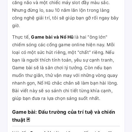
căng não và một chiếc máy slot đầy màu sắc.
Nhưng đừng lo, sau 10 năm lăn lộn trong làng
công nghệ giải trí, tôi sẽ giúp bạn gỡ rối ngay bây
giờ.
Thực tế,
Game bài và Nổ Hũ
là hai "ông lớn"
chiếm sóng các cổng game online hiện nay. Mỗi
loại có một sức hút riêng, một "chất" riêng. Nếu
bạn là người thích tính toán, yêu sự cạnh tranh,
Game bài sẽ là sân chơi lý tưởng. Còn nếu bạn
muốn thư giãn, thử vận may với những vòng quay
nhanh gọn, Nổ Hũ chắc chắn sẽ làm bạn hài lòng.
Bài viết này sẽ so sánh chi tiết từng khía cạnh,
giúp bạn đưa ra lựa chọn sáng suốt nhất.
Game bài: Đấu trường của trí tuệ và chiến
thuật 🃏