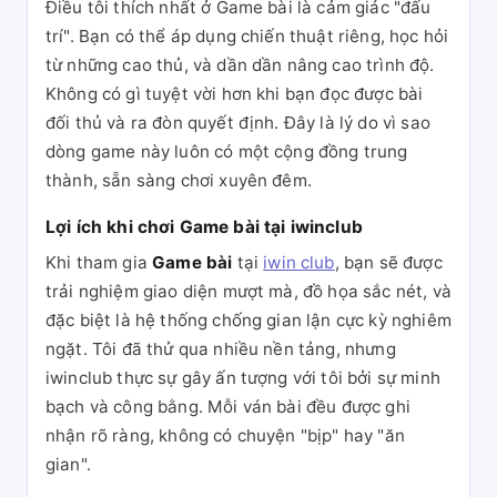
Điều tôi thích nhất ở Game bài là cảm giác "đấu
trí". Bạn có thể áp dụng chiến thuật riêng, học hỏi
từ những cao thủ, và dần dần nâng cao trình độ.
Không có gì tuyệt vời hơn khi bạn đọc được bài
đối thủ và ra đòn quyết định. Đây là lý do vì sao
dòng game này luôn có một cộng đồng trung
thành, sẵn sàng chơi xuyên đêm.
Lợi ích khi chơi Game bài tại iwinclub
Khi tham gia
Game bài
tại
iwin club
, bạn sẽ được
trải nghiệm giao diện mượt mà, đồ họa sắc nét, và
đặc biệt là hệ thống chống gian lận cực kỳ nghiêm
ngặt. Tôi đã thử qua nhiều nền tảng, nhưng
iwinclub thực sự gây ấn tượng với tôi bởi sự minh
bạch và công bằng. Mỗi ván bài đều được ghi
nhận rõ ràng, không có chuyện "bịp" hay "ăn
gian".