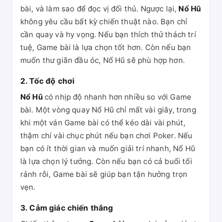
bài, và làm sao để đọc vị đối thủ. Ngược lại,
Nổ Hũ
không yêu cầu bất kỳ chiến thuật nào. Bạn chỉ
cần quay và hy vọng. Nếu bạn thích thử thách trí
tuệ, Game bài là lựa chọn tốt hơn. Còn nếu bạn
muốn thư giãn đầu óc, Nổ Hũ sẽ phù hợp hơn.
2. Tốc độ chơi
Nổ Hũ
có nhịp độ nhanh hơn nhiều so với Game
bài. Một vòng quay Nổ Hũ chỉ mất vài giây, trong
khi một ván Game bài có thể kéo dài vài phút,
thậm chí vài chục phút nếu bạn chơi Poker. Nếu
bạn có ít thời gian và muốn giải trí nhanh, Nổ Hũ
là lựa chọn lý tưởng. Còn nếu bạn có cả buổi tối
rảnh rỗi, Game bài sẽ giúp bạn tận hưởng trọn
vẹn.
3. Cảm giác chiến thắng