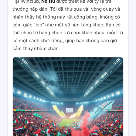
Tại iwinclub,
Nổ Hũ
được thiết kế với tỷ lệ trả
thưởng hấp dẫn. Tôi đã thử qua vài vòng quay và
nhận thấy hệ thống này rất công bằng, không có
cảm giác "bịp" như một số nền tảng khác. Bạn có
thể chọn từ hàng chục trò chơi khác nhau, mỗi trò
có một cách chơi riêng, giúp bạn không bao giờ
cảm thấy nhàm chán.