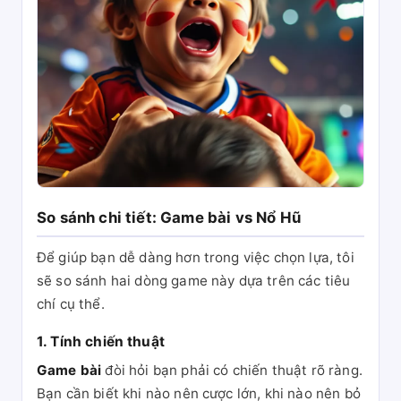
So sánh chi tiết: Game bài vs Nổ Hũ
Để giúp bạn dễ dàng hơn trong việc chọn lựa, tôi
sẽ so sánh hai dòng game này dựa trên các tiêu
chí cụ thể.
1. Tính chiến thuật
Game bài
đòi hỏi bạn phải có chiến thuật rõ ràng.
Bạn cần biết khi nào nên cược lớn, khi nào nên bỏ