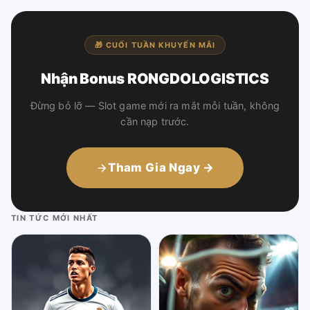
🎁 CUỐI TUẦN KHUYẾN MÃI
Nhận Bonus RONGDOLOGISTICS
Đừng bỏ lỡ — Slot game mới ra mắt mỗi tuần, không
cần nạp trước.
Tham Gia Ngay →
TIN TỨC MỚI NHẤT