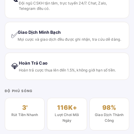
Đội ngũ CSKH tận tâm, trực tuyến 24/7. Chat, Zalo,
Telegram đều có.
Giao Dịch Minh Bạch
✅
Mọi cược và giao dịch đều được ghi nhận, tra cứu dễ dàng.
Hoàn Trả Cao
💎
Hoàn trả cược thua lên đến 1.5%, không giới hạn số tiền.
ĐỘ PHỦ SÓNG
3'
116K+
98%
Rút Tiền Nhanh
Lượt Chơi Mỗi
Giao Dịch Thành
Ngày
Công