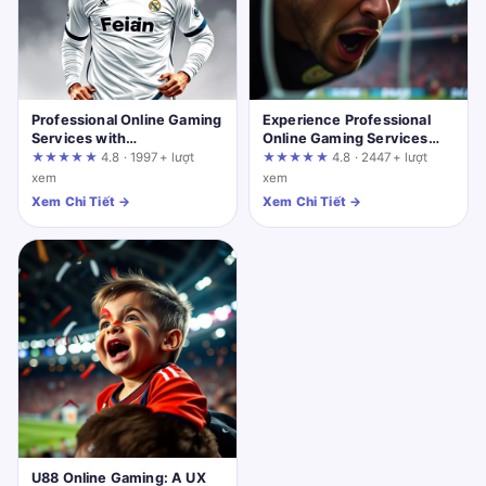
Professional Online Gaming
Experience Professional
Services with
Online Gaming Services
yhylc88.com: A
with GO99: A Touchpoint-
★★★★★
4.8 · 1997+ lượt
★★★★★
4.8 · 2447+ lượt
Touchpoint Review
by-Touchpoint Evaluation
xem
xem
Xem Chi Tiết →
Xem Chi Tiết →
U88 Online Gaming: A UX