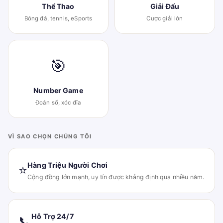
Thể Thao
Giải Đấu
Bóng đá, tennis, eSports
Cược giải lớn
🎯
Number Game
Đoán số, xóc đĩa
VÌ SAO CHỌN CHÚNG TÔI
Hàng Triệu Người Chơi
⭐
Cộng đồng lớn mạnh, uy tín được khẳng định qua nhiều năm.
Hỗ Trợ 24/7
📞