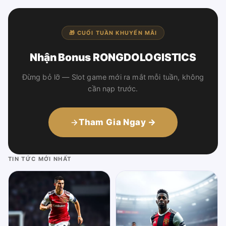
🎁 CUỐI TUẦN KHUYẾN MÃI
Nhận Bonus RONGDOLOGISTICS
Đừng bỏ lỡ — Slot game mới ra mắt mỗi tuần, không
cần nạp trước.
Tham Gia Ngay →
TIN TỨC MỚI NHẤT