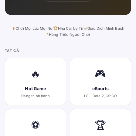
📱
Chơi Mọi Lúc Mọi Nơi
🏆
Nhà Cái Uy Tín
✅
Giao Dịch Minh Bạch
⭐
Hàng Triệu Người Chơi
TẤT CẢ
🔥
🎮
Hot Game
eSports
Đang thịnh hành
LOL, Dota 2, CS:GO
⚽
🏆