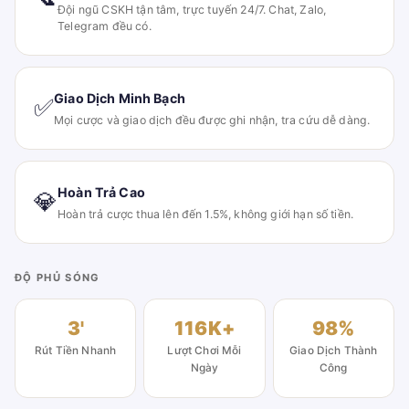
Đội ngũ CSKH tận tâm, trực tuyến 24/7. Chat, Zalo,
Telegram đều có.
Giao Dịch Minh Bạch
✅
Mọi cược và giao dịch đều được ghi nhận, tra cứu dễ dàng.
Hoàn Trả Cao
💎
Hoàn trả cược thua lên đến 1.5%, không giới hạn số tiền.
ĐỘ PHỦ SÓNG
3'
116K+
98%
Rút Tiền Nhanh
Lượt Chơi Mỗi
Giao Dịch Thành
Ngày
Công