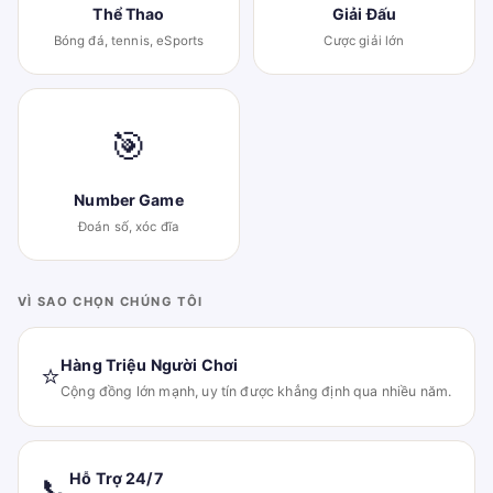
Thể Thao
Giải Đấu
Bóng đá, tennis, eSports
Cược giải lớn
🎯
Number Game
Đoán số, xóc đĩa
VÌ SAO CHỌN CHÚNG TÔI
Hàng Triệu Người Chơi
⭐
Cộng đồng lớn mạnh, uy tín được khẳng định qua nhiều năm.
Hỗ Trợ 24/7
📞