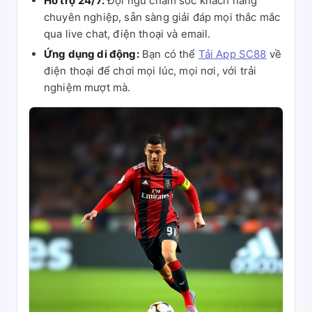
Hỗ trợ 24/7:
Đội ngũ chăm sóc khách hàng
chuyên nghiệp, sẵn sàng giải đáp mọi thắc mắc
qua live chat, điện thoại và email.
Ứng dụng di động:
Bạn có thể
Tải App SC88
về
điện thoại để chơi mọi lúc, mọi nơi, với trải
nghiệm mượt mà.