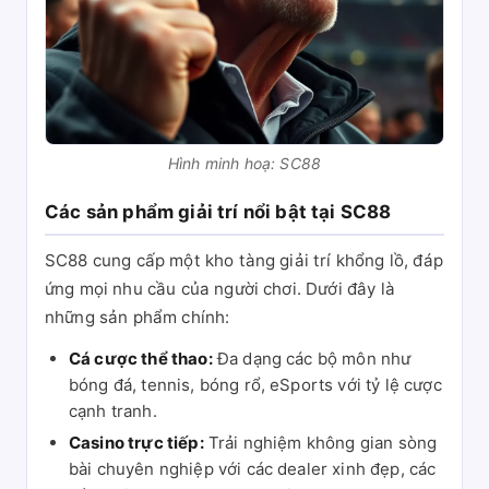
Hình minh hoạ: SC88
Các sản phẩm giải trí nổi bật tại SC88
SC88 cung cấp một kho tàng giải trí khổng lồ, đáp
ứng mọi nhu cầu của người chơi. Dưới đây là
những sản phẩm chính:
Cá cược thể thao:
Đa dạng các bộ môn như
bóng đá, tennis, bóng rổ, eSports với tỷ lệ cược
cạnh tranh.
Casino trực tiếp:
Trải nghiệm không gian sòng
bài chuyên nghiệp với các dealer xinh đẹp, các