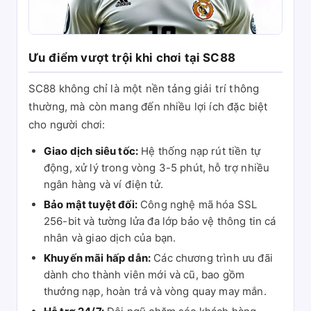
Ưu điểm vượt trội khi chơi tại SC88
SC88 không chỉ là một nền tảng giải trí thông
thường, mà còn mang đến nhiều lợi ích đặc biệt
cho người chơi:
Giao dịch siêu tốc:
Hệ thống nạp rút tiền tự
động, xử lý trong vòng 3-5 phút, hỗ trợ nhiều
ngân hàng và ví điện tử.
Bảo mật tuyệt đối:
Công nghệ mã hóa SSL
256-bit và tường lửa đa lớp bảo vệ thông tin cá
nhân và giao dịch của bạn.
Khuyến mãi hấp dẫn:
Các chương trình ưu đãi
dành cho thành viên mới và cũ, bao gồm
thưởng nạp, hoàn trả và vòng quay may mắn.