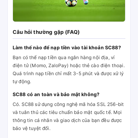
Câu hỏi thường gặp (FAQ)
Làm thế nào để nạp tiền vào tài khoản SC88?
Bạn có thể nạp tiền qua ngân hàng nội địa, ví
điện tử (Momo, ZaloPay) hoặc thẻ cào điện thoại.
Quá trình nạp tiền chỉ mất 3-5 phút và được xử lý
tự động.
SC88 có an toàn và bảo mật không?
Có. SC88 sử dụng công nghệ mã hóa SSL 256-bit
và tuân thủ các tiêu chuẩn bảo mật quốc tế. Mọi
thông tin cá nhân và giao dịch của bạn đều được
bảo vệ tuyệt đối.