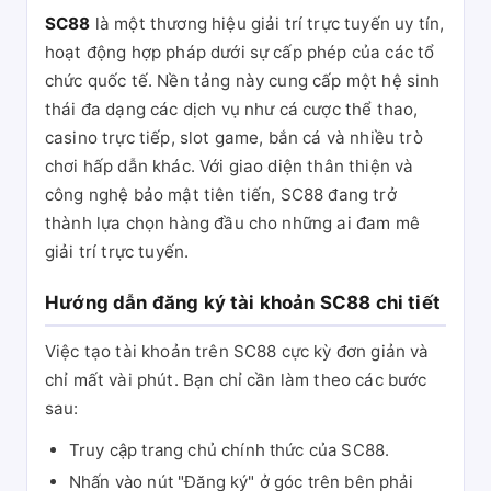
SC88
là một thương hiệu giải trí trực tuyến uy tín,
hoạt động hợp pháp dưới sự cấp phép của các tổ
chức quốc tế. Nền tảng này cung cấp một hệ sinh
thái đa dạng các dịch vụ như cá cược thể thao,
casino trực tiếp, slot game, bắn cá và nhiều trò
chơi hấp dẫn khác. Với giao diện thân thiện và
công nghệ bảo mật tiên tiến, SC88 đang trở
thành lựa chọn hàng đầu cho những ai đam mê
giải trí trực tuyến.
Hướng dẫn đăng ký tài khoản SC88 chi tiết
Việc tạo tài khoản trên SC88 cực kỳ đơn giản và
chỉ mất vài phút. Bạn chỉ cần làm theo các bước
sau:
Truy cập trang chủ chính thức của SC88.
Nhấn vào nút "Đăng ký" ở góc trên bên phải