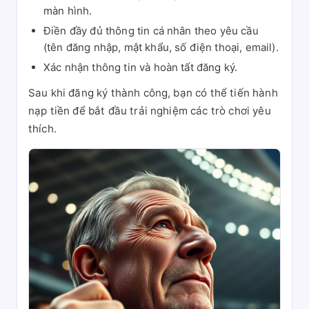
màn hình.
Điền đầy đủ thông tin cá nhân theo yêu cầu
(tên đăng nhập, mật khẩu, số điện thoại, email).
Xác nhận thông tin và hoàn tất đăng ký.
Sau khi đăng ký thành công, bạn có thể tiến hành
nạp tiền để bắt đầu trải nghiệm các trò chơi yêu
thích.