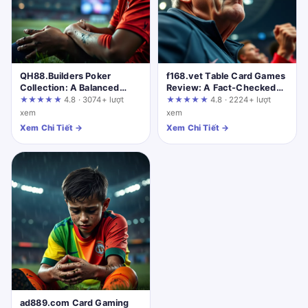
QH88.Builders Poker
f168.vet Table Card Games
Collection: A Balanced
Review: A Fact-Checked
Look at Modern Table
Look at Playing Formats
★★★★★
4.8 · 3074+ lượt
★★★★★
4.8 · 2224+ lượt
Formats
xem
xem
Xem Chi Tiết →
Xem Chi Tiết →
ad889.com Card Gaming