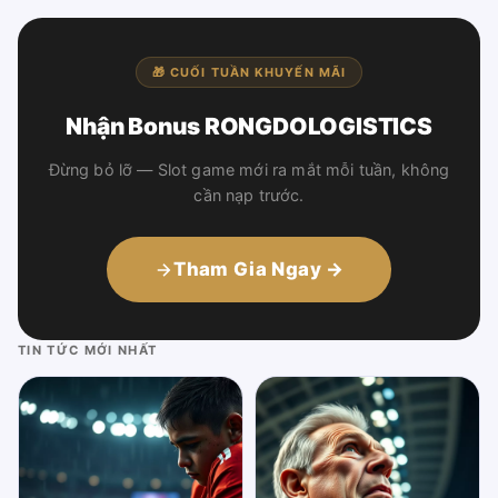
🎁 CUỐI TUẦN KHUYẾN MÃI
Nhận Bonus RONGDOLOGISTICS
Đừng bỏ lỡ — Slot game mới ra mắt mỗi tuần, không
cần nạp trước.
Tham Gia Ngay →
TIN TỨC MỚI NHẤT