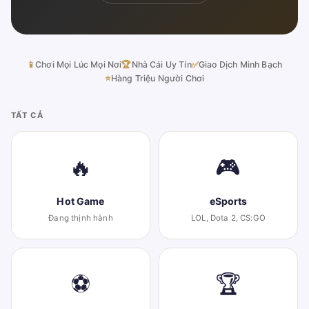
📱
Chơi Mọi Lúc Mọi Nơi
🏆
Nhà Cái Uy Tín
✅
Giao Dịch Minh Bạch
⭐
Hàng Triệu Người Chơi
TẤT CẢ
🔥
🎮
Hot Game
eSports
Đang thịnh hành
LOL, Dota 2, CS:GO
⚽
🏆