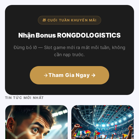
🎁 CUỐI TUẦN KHUYẾN MÃI
Nhận Bonus RONGDOLOGISTICS
Đừng bỏ lỡ — Slot game mới ra mắt mỗi tuần, không
cần nạp trước.
Tham Gia Ngay →
TIN TỨC MỚI NHẤT