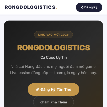
RONGDOLOGISTICS
.
Đăng Ký
LINK VÀO MỚI 2026
RONGDOLOGISTICS
Cá Cược Uy Tín
Nhà cái Hàng đầu cho mọi người đam mê game.
Live casino đẳng cấp — tham gia ngay hôm nay.
💰 Đăng Ký Tân Thủ
Khám Phá Thêm