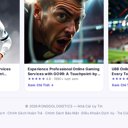
rvices
Experience Professional Online Gaming
U88 Onli
nt
Services with GO99: A Touchpoint-by-
Every To
Touchpoint Evaluation
Last Cas
★★★★★
4.8 · 1990+ lượt xem
★★★★
Xem Chi Tiết →
Xem Chi 
© 2026 RONGDOLOGISTICS — Nhà Cái Uy Tín
ịch
·
Chính Sách Hoàn Trả
·
Chính Sách Bảo Mật
·
Điều Khoản Dịch Vụ
·
Tra Cứ