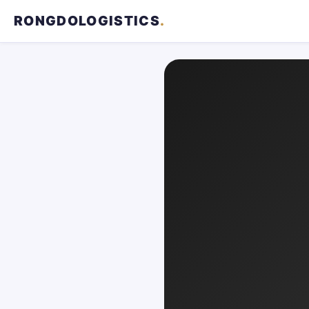
RONGDOLOGISTICS
.