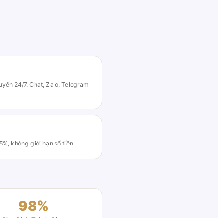
uyến 24/7. Chat, Zalo, Telegram
5%, không giới hạn số tiền.
98%