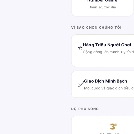
Đoán số, xóc đĩa
VÌ SAO CHỌN CHÚNG TÔI
Hàng Triệu Người Chơi
⭐
Cộng đồng lớn mạnh, uy tín 
Giao Dịch Minh Bạch
✅
Mọi cược và giao dịch đều đ
ĐỘ PHỦ SÓNG
3'