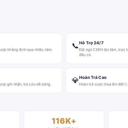
Hỗ Trợ 24/7
📞
được khẳng định qua nhiều năm.
Đội ngũ CSKH tận tâm, trực t
đều có.
Hoàn Trả Cao
💎
ược ghi nhận, tra cứu dễ dàng.
Hoàn trả cược thua lên đến 1.
116K+