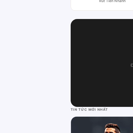
Rút Tiền Nhanh
Đ
TIN TỨC MỚI NHẤT