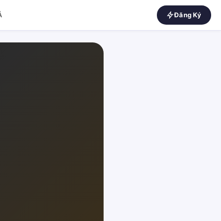
Đăng Ký
Á