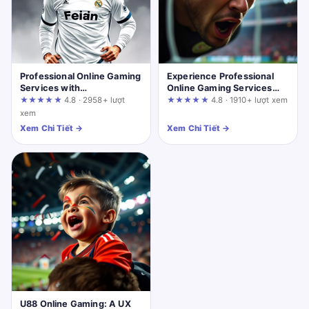
Professional Online Gaming
Experience Professional
Services with
Online Gaming Services
yhylc88.com: A
with GO99: A Touchpoint-
★★★★★
4.8 · 2958+ lượt
★★★★★
4.8 · 1910+ lượt xem
Touchpoint Review
by-Touchpoint Evaluation
xem
Xem Chi Tiết →
Xem Chi Tiết →
U88 Online Gaming: A UX