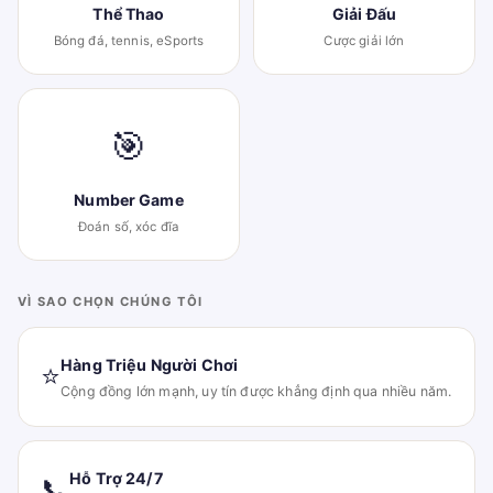
Thể Thao
Giải Đấu
Bóng đá, tennis, eSports
Cược giải lớn
🎯
Number Game
Đoán số, xóc đĩa
VÌ SAO CHỌN CHÚNG TÔI
Hàng Triệu Người Chơi
⭐
Cộng đồng lớn mạnh, uy tín được khẳng định qua nhiều năm.
Hỗ Trợ 24/7
📞