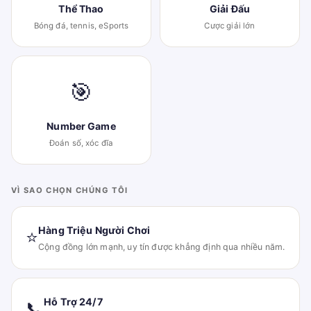
Thể Thao
Giải Đấu
Bóng đá, tennis, eSports
Cược giải lớn
🎯
Number Game
Đoán số, xóc đĩa
VÌ SAO CHỌN CHÚNG TÔI
Hàng Triệu Người Chơi
⭐
Cộng đồng lớn mạnh, uy tín được khẳng định qua nhiều năm.
Hỗ Trợ 24/7
📞