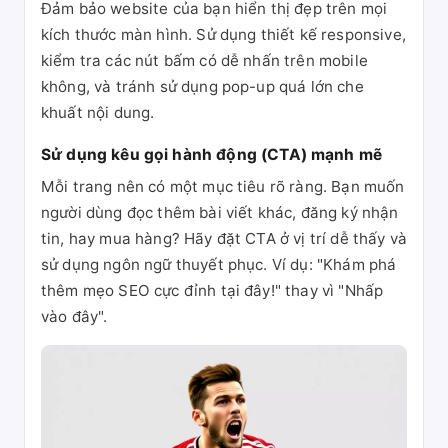
Đảm bảo website của bạn hiển thị đẹp trên mọi
kích thước màn hình. Sử dụng thiết kế responsive,
kiểm tra các nút bấm có dễ nhấn trên mobile
không, và tránh sử dụng pop-up quá lớn che
khuất nội dung.
Sử dụng kêu gọi hành động (CTA) mạnh mẽ
Mỗi trang nên có một mục tiêu rõ ràng. Bạn muốn
người dùng đọc thêm bài viết khác, đăng ký nhận
tin, hay mua hàng? Hãy đặt CTA ở vị trí dễ thấy và
sử dụng ngôn ngữ thuyết phục. Ví dụ: "Khám phá
thêm mẹo SEO cực đỉnh tại đây!" thay vì "Nhấp
vào đây".