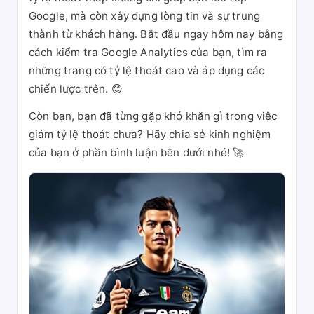
Google, mà còn xây dựng lòng tin và sự trung
thành từ khách hàng. Bắt đầu ngay hôm nay bằng
cách kiểm tra Google Analytics của bạn, tìm ra
những trang có tỷ lệ thoát cao và áp dụng các
chiến lược trên. 😊
Còn bạn, bạn đã từng gặp khó khăn gì trong việc
giảm tỷ lệ thoát chưa? Hãy chia sẻ kinh nghiệm
của bạn ở phần bình luận bên dưới nhé! 🚀