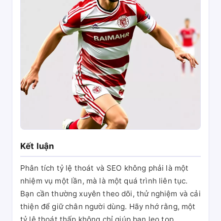
Kết luận
Phân tích tỷ lệ thoát và SEO không phải là một
nhiệm vụ một lần, mà là một quá trình liên tục.
Bạn cần thường xuyên theo dõi, thử nghiệm và cải
thiện để giữ chân người dùng. Hãy nhớ rằng, một
tỷ lệ thoát thấp không chỉ giúp bạn leo top