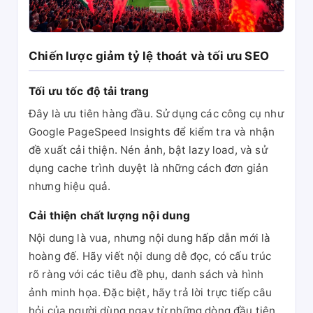
Chiến lược giảm tỷ lệ thoát và tối ưu SEO
Tối ưu tốc độ tải trang
Đây là ưu tiên hàng đầu. Sử dụng các công cụ như
Google PageSpeed Insights để kiểm tra và nhận
đề xuất cải thiện. Nén ảnh, bật lazy load, và sử
dụng cache trình duyệt là những cách đơn giản
nhưng hiệu quả.
Cải thiện chất lượng nội dung
Nội dung là vua, nhưng nội dung hấp dẫn mới là
hoàng đế. Hãy viết nội dung dễ đọc, có cấu trúc
rõ ràng với các tiêu đề phụ, danh sách và hình
ảnh minh họa. Đặc biệt, hãy trả lời trực tiếp câu
hỏi của người dùng ngay từ những dòng đầu tiên.