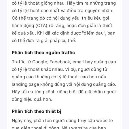
có tỷ lệ thoát giống nhau. Hãy tìm ra những trang
có tỷ lệ thoát cao nhất và điều tra nguyên nhân.
Có thể trang đó có nội dung yếu, thiếu kêu gọi
hành động (CTA) rõ ràng, hoặc đơn giản là thiết
kế quá xấu. Khi đã xác định được "điểm đau", bạn
có thể đưa ra giải pháp cụ thể.
Phân tích theo nguồn traffic
Traffic từ Google, Facebook, email hay quảng cáo
có tỷ lệ thoát khác nhau. Ví dụ, người dùng từ
quảng cáo thường có tỷ lệ thoát cao hơn nếu
landing page không đúng với nội dung quảng cáo.
Hãy tối ưu từng kênh riêng biệt để giữ chân người
dùng hiệu quả hơn.
Phân tích theo thiết bị
Ngày nay, phần lớn người dùng truy cập website
qua điện thoại di động. Nếu website của bạn