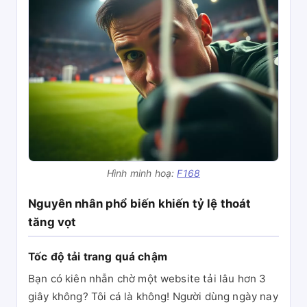
Hình minh hoạ:
F168
Nguyên nhân phổ biến khiến tỷ lệ thoát
tăng vọt
Tốc độ tải trang quá chậm
Bạn có kiên nhẫn chờ một website tải lâu hơn 3
giây không? Tôi cá là không! Người dùng ngày nay