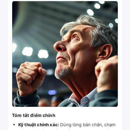
Tóm tắt điểm chính
Kỹ thuật chính xác:
Dùng lòng bàn chân, chạm