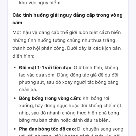
khu vực nguy hiểm.
Các tình huống giải nguy đẳng cấp trong vòng
cấm
Một hậu vệ đẳng cấp thế giới luôn biết cách biến
những tình huống tưởng chừng như thua trắng
thành cơ hội phản công. Dưới đây là các kịch bản
điển hình:
Đối mặt 1-1 với tiền đạo:
Giữ bình tĩnh, không
lao vào quá sớm. Dùng động tác giả để dụ đối
phương sút, sau đó xoay người tắc bóng bằng
chân xa.
Bóng bổng trong vòng cấm:
Khi bóng rơi
xuống, hãy dùng ngực hoặc đùi khống chế một
nhịp, sau đó nhanh chóng thực hiện phá bóng
bằng mu bàn chân hoặc đánh đầu ra biên.
Pha đan bóng tốc độ cao:
Di chuyển song song