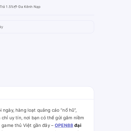
Trả 1.5%
💳 Đa Kênh Nạp
ày
i ngày, hàng loạt quảng cáo “nổ hũ”,
 chỉ uy tín, nơi bạn có thể gửi gắm niềm
ng game thủ Việt gần đây –
OPEN88
đại