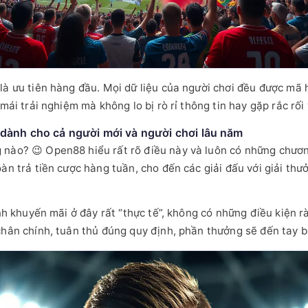
là ưu tiên hàng đầu. Mọi dữ liệu của người chơi đều được mã
mái trải nghiệm mà không lo bị rò rỉ thông tin hay gặp rắc rối 
 dành cho cả người mới và người chơi lâu năm
 nào? 😉 Open88 hiểu rất rõ điều này và luôn có những chương
àn trả tiền cược hàng tuần, cho đến các giải đấu với giải thư
ình khuyến mãi ở đây rất “thực tế”, không có những điều kiện 
 chân chính, tuân thủ đúng quy định, phần thưởng sẽ đến tay