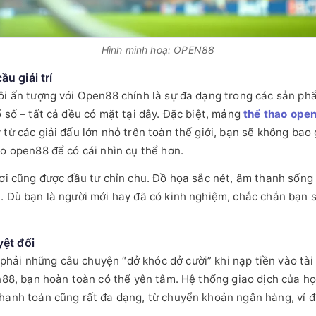
Hình minh hoạ: OPEN88
u giải trí
ôi ấn tượng với Open88 chính là sự đa dạng trong các sản phẩm
 số – tất cả đều có mặt tại đây. Đặc biệt, mảng
thể thao ope
 từ các giải đấu lớn nhỏ trên toàn thế giới, bạn sẽ không ba
ao open88 để có cái nhìn cụ thể hơn.
hơi cũng được đầu tư chỉn chu. Đồ họa sắc nét, âm thanh sống 
. Dù bạn là người mới hay đã có kinh nghiệm, chắc chắn bạn s
yệt đối
ải những câu chuyện “dở khóc dở cười” khi nạp tiền vào tài 
en88, bạn hoàn toàn có thể yên tâm. Hệ thống giao dịch của h
hanh toán cũng rất đa dạng, từ chuyển khoản ngân hàng, ví đi