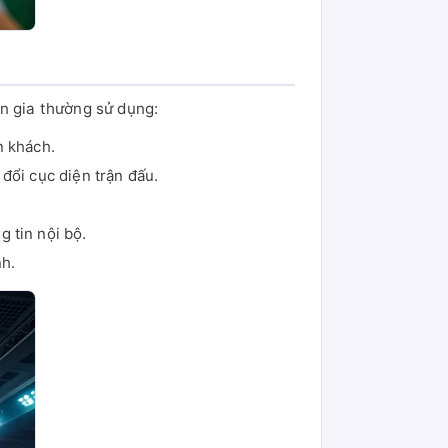
ên gia thường sử dụng:
n khách.
đổi cục diện trận đấu.
 tin nội bộ.
nh.