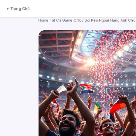
Trang Chủ
Home
›
Tất Cả Game
›
ON68 Soi Kèo Ngoại Hạng Anh Chuẩ