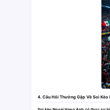
4. Câu Hỏi Thường Gặp Về Soi Kèo
Soi kèo Ngoại Hạng Anh có thực sự h