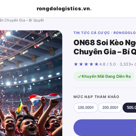
rongdologistics.vn
.
n Chuyên Gia – Bí Quyết
TIN TỨC CÁ CƯỢC · RONGDOLO
ON68 Soi Kèo Ng
Chuyên Gia – Bí 
★★★★★
4.8 / 5.0 · 3,333+ 
Khuyến Mãi Đang Diễn Ra
MỨC NẠP THAM KHẢO
100.000₫
200.000₫
500.