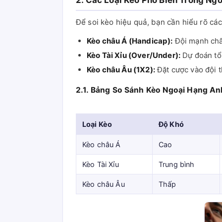
2. Các Loại Kèo Phổ Biến Trong Ng
Để soi kèo hiệu quả, bạn cần hiểu rõ các
Kèo châu Á (Handicap):
Đội mạnh chấp
Kèo Tài Xỉu (Over/Under):
Dự đoán tổn
Kèo châu Âu (1X2):
Đặt cược vào đội t
2.1. Bảng So Sánh Kèo Ngoại Hạng An
Loại Kèo
Độ Khó
Kèo châu Á
Cao
Kèo Tài Xỉu
Trung bình
Kèo châu Âu
Thấp