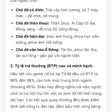
của người chơi:
Chủ đề cổ điển:
Trái cây, kim cương, số 7 may
mắn – dễ chơi, dễ trúng.
Chủ đề thần thoại:
Thần Zeus, Ai Cập cổ đại,
Rồng vàng – đồ họa 3D sống động.
Chủ đề hiện đại:
Siêu anh hùng, khoa học viễn
tưởng, phim ảnh nổi tiếng.
Chủ đề văn hóa Á Đông:
Tài lộc, phúc lộc thọ,
lân sư rồng – gần gũi với người Việt.
2. Tỷ lệ trả thưởng (RTP) cao và minh bạch
Hầu hết các game nổ hũ tại TX88 đều có RTP từ
96% đến 98%, cao hơn mức trung bình ngành
(khoảng 95%). Điều này đồng nghĩa với việc người
chơi có cơ hội thu hồi vốn và sinh lời tốt hơn trong
dài hạn. Các kết quả quay thưởng đều được kiểm
định bởi công ty độc lập, đảm bảo tính công bằng.