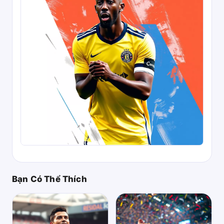
Bạn Có Thể Thích