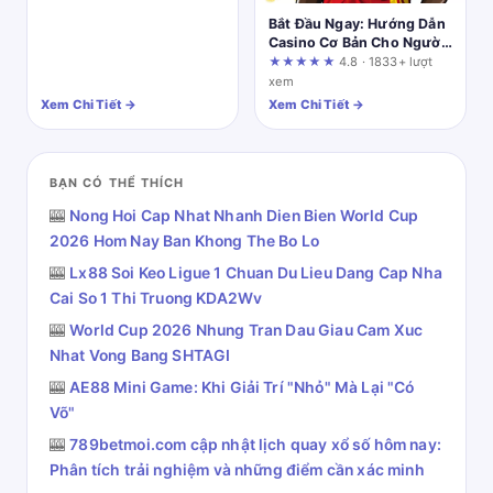
Bắt Đầu Ngay: Hướng Dẫn
Casino Cơ Bản Cho Người
Mới Trên tk88-mz.com
★★★★★
4.8 · 1833+ lượt
xem
Xem Chi Tiết →
Xem Chi Tiết →
BẠN CÓ THỂ THÍCH
🎰
Nong Hoi Cap Nhat Nhanh Dien Bien World Cup
2026 Hom Nay Ban Khong The Bo Lo
🎰
Lx88 Soi Keo Ligue 1 Chuan Du Lieu Dang Cap Nha
Cai So 1 Thi Truong KDA2Wv
🎰
World Cup 2026 Nhung Tran Dau Giau Cam Xuc
Nhat Vong Bang SHTAGI
🎰
AE88 Mini Game: Khi Giải Trí "Nhỏ" Mà Lại "Có
Võ"
🎰
789betmoi.com cập nhật lịch quay xổ số hôm nay:
Phân tích trải nghiệm và những điểm cần xác minh