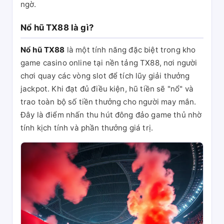
ngờ.
Nổ hũ TX88 là gì?
Nổ hũ TX88
là một tính năng đặc biệt trong kho
game casino online tại nền tảng TX88, nơi người
chơi quay các vòng slot để tích lũy giải thưởng
jackpot. Khi đạt đủ điều kiện, hũ tiền sẽ "nổ" và
trao toàn bộ số tiền thưởng cho người may mắn.
Đây là điểm nhấn thu hút đông đảo game thủ nhờ
tính kịch tính và phần thưởng giá trị.