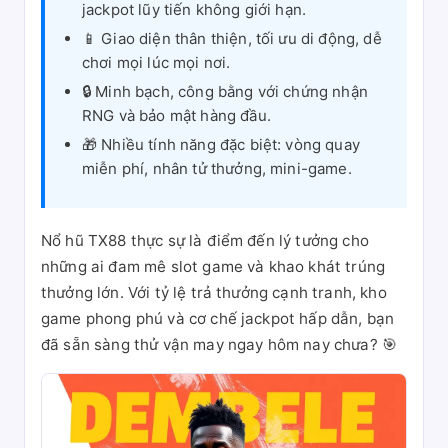
jackpot lũy tiến không giới hạn.
📱 Giao diện thân thiện, tối ưu di động, dễ
chơi mọi lúc mọi nơi.
🔒 Minh bạch, công bằng với chứng nhận
RNG và bảo mật hàng đầu.
🎁 Nhiều tính năng đặc biệt: vòng quay
miễn phí, nhân tử thưởng, mini-game.
Nổ hũ TX88 thực sự là điểm đến lý tưởng cho
những ai đam mê slot game và khao khát trúng
thưởng lớn. Với tỷ lệ trả thưởng cạnh tranh, kho
game phong phú và cơ chế jackpot hấp dẫn, bạn
đã sẵn sàng thử vận may ngay hôm nay chưa? 🎯