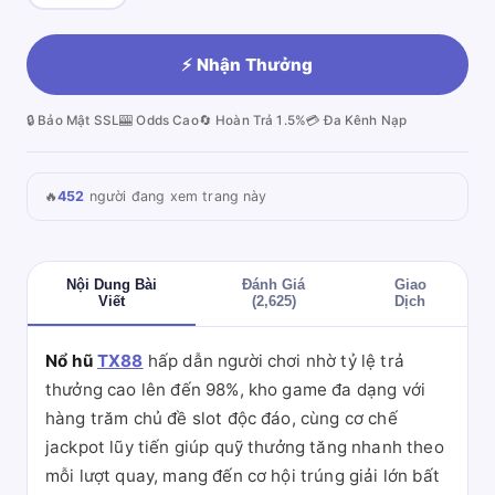
⚡ Nhận Thưởng
🔒 Bảo Mật SSL
🎰 Odds Cao
🔄 Hoàn Trả 1.5%
💳 Đa Kênh Nạp
🔥
452
người đang xem trang này
Nội Dung Bài
Đánh Giá
Giao
Viết
(2,625)
Dịch
Nổ hũ
TX88
hấp dẫn người chơi nhờ tỷ lệ trả
thưởng cao lên đến 98%, kho game đa dạng với
hàng trăm chủ đề slot độc đáo, cùng cơ chế
jackpot lũy tiến giúp quỹ thưởng tăng nhanh theo
mỗi lượt quay, mang đến cơ hội trúng giải lớn bất