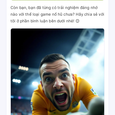
Còn bạn, bạn đã từng có trải nghiệm đáng nhớ
nào với thể loại game nổ hũ chưa? Hãy chia sẻ với
tôi ở phần bình luận bên dưới nhé! 😊