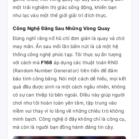
một trải nghiệm thị giác sống động, khiến bạn
như lạc vào một thế giới giải trí đích thực.
Công Nghệ Đằng Sau Những Vòng Quay
Đừng nghĩ rằng nổ hũ chỉ đơn giản là quay và chờ
may mắn. Ẩn sau mỗi lần bấm nút là cả một hệ
thống công nghệ phức tạp. Tôi thực sự ấn tượng
với cách mà
F168
áp dụng các thuật toán RNG
(Random Number Generator) tiên tiến để đảm
bảo tính công bằng. Nói một cách dễ hiểu, mọi kết
quả đều được sinh ra một cách ngẫu nhiên, không
có sự can thiệp từ bên ngoài. Điều này giúp người
chơi như tôi hoàn toàn yên tâm, tập trung vào
niềm vui thay vì lo lắng về những chiêu trò không
minh bạch. Công nghệ ở đây không chỉ là công cụ,
mà còn là người bạn đồng hành đáng tin cậy.