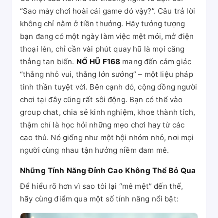
“Sao mày chơi hoài cái game đó vậy?”. Câu trả lời
không chỉ nằm ở tiền thưởng. Hãy tưởng tượng
bạn đang có một ngày làm việc mệt mỏi, mở điện
thoại lên, chỉ cần vài phút quay hũ là mọi căng
thẳng tan biến.
NỔ HŨ F168
mang đến cảm giác
“thắng nhỏ vui, thắng lớn sướng” – một liệu pháp
tinh thần tuyệt vời. Bên cạnh đó, cộng đồng người
chơi tại đây cũng rất sôi động. Bạn có thể vào
group chat, chia sẻ kinh nghiệm, khoe thành tích,
thậm chí là học hỏi những mẹo chơi hay từ các
cao thủ. Nó giống như một hội nhóm nhỏ, nơi mọi
người cùng nhau tận hưởng niềm đam mê.
Những Tính Năng Đỉnh Cao Không Thể Bỏ Qua
Để hiểu rõ hơn vì sao tôi lại “mê mệt” đến thế,
hãy cùng điểm qua một số tính năng nổi bật: