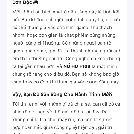
Đơn Độc 🎮
Một điều tôi thích nhất ở nền tảng này là tính kết
nối. Bạn không chỉ ngồi một mình quay hũ, mà còn
có thể tham gia vào các mini game, thử thách
nhóm, hoặc đơn giản là chat phiếm cùng những
người cùng chí hướng. Có những người bạn tôi
quen qua game, giờ đã trở thành những người anh
em thân thiết ngoài đời. Công nghệ đã kéo chúng
ta lại gần nhau hơn, và
NỔ HŨ F168
là một minh
chứng rõ ràng cho điều đó. Bạn sẽ không bao giờ
cảm thấy cô đơn khi tham gia vào cộng đồng này.
Vậy, Bạn Đã Sẵn Sàng Cho Hành Trình Mới?
Tôi tin rằng, với những gì đã chia sẻ, bạn đã có cái
nhìn rõ nét hơn về thế giới nổ hũ tại đây. Đó
không chỉ là trò chơi may rủi, mà còn là sự kết
hợp hoàn hảo giữa công nghệ hiện đại, giải trí