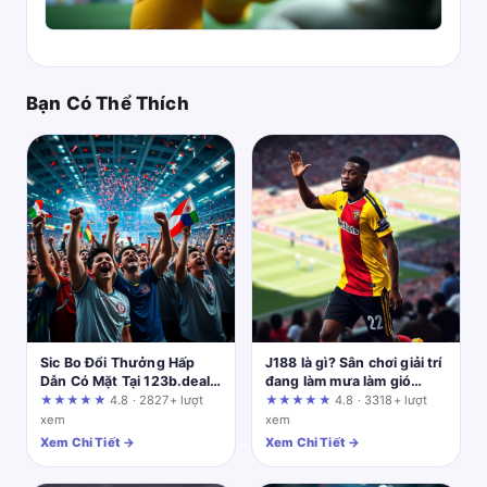
Bạn Có Thể Thích
Sic Bo Đổi Thưởng Hấp
J188 là gì? Sân chơi giải trí
Dẫn Có Mặt Tại 123b.deal –
đang làm mưa làm gió
Đánh Giá Tổng Quan Dưới
cộng đồng game thủ
★★★★★
4.8 · 2827+ lượt
★★★★★
4.8 · 3318+ lượt
Góc Nhìn UX
xem
xem
Xem Chi Tiết →
Xem Chi Tiết →