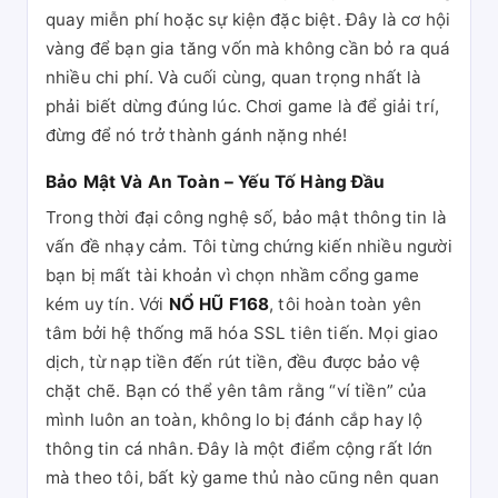
quay miễn phí hoặc sự kiện đặc biệt. Đây là cơ hội
vàng để bạn gia tăng vốn mà không cần bỏ ra quá
nhiều chi phí. Và cuối cùng, quan trọng nhất là
phải biết dừng đúng lúc. Chơi game là để giải trí,
đừng để nó trở thành gánh nặng nhé!
Bảo Mật Và An Toàn – Yếu Tố Hàng Đầu
Trong thời đại công nghệ số, bảo mật thông tin là
vấn đề nhạy cảm. Tôi từng chứng kiến nhiều người
bạn bị mất tài khoản vì chọn nhầm cổng game
kém uy tín. Với
NỔ HŨ F168
, tôi hoàn toàn yên
tâm bởi hệ thống mã hóa SSL tiên tiến. Mọi giao
dịch, từ nạp tiền đến rút tiền, đều được bảo vệ
chặt chẽ. Bạn có thể yên tâm rằng “ví tiền” của
mình luôn an toàn, không lo bị đánh cắp hay lộ
thông tin cá nhân. Đây là một điểm cộng rất lớn
mà theo tôi, bất kỳ game thủ nào cũng nên quan