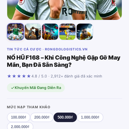
TIN TỨC CÁ CƯỢC · RONGDOLOGISTICS.VN
NỔ HŨ F168 – Khi Công Nghệ Gặp Gỡ May
Mắn, Bạn Đã Sẵn Sàng?
★★★★★
4.8 / 5.0 · 2,912+ đánh giá đã xác minh
Khuyến Mãi Đang Diễn Ra
MỨC NẠP THAM KHẢO
100.000₫
200.000₫
500.000₫
1.000.000₫
2.000.000₫