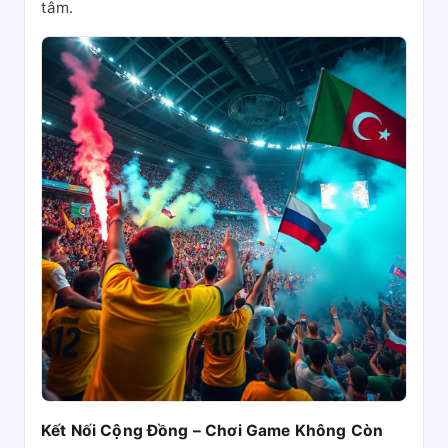
tâm.
Kết Nối Cộng Đồng – Chơi Game Không Còn