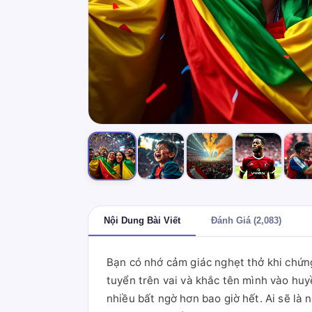
Nội Dung Bài Viết
Đánh Giá (2,083)
Bạn có nhớ cảm giác nghẹt thở khi chứng
tuyển trên vai và khắc tên mình vào huy
nhiều bất ngờ hơn bao giờ hết. Ai sẽ là