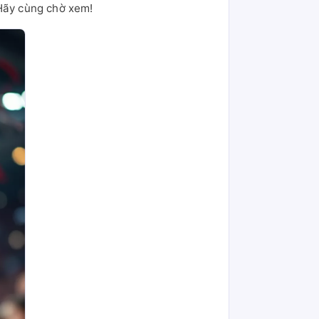
 Hãy cùng chờ xem!