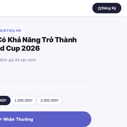
Đăng Ký
GISTICS.VN
ó Khả Năng Trở Thành
ld Cup 2026
đánh giá đã xác minh
000₫
1.000.000₫
2.000.000₫
⚡ Nhận Thưởng