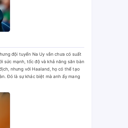
 nhưng đội tuyển Na Uy vẫn chưa có suất
ới sức mạnh, tốc độ và khả năng săn bàn
địch, nhưng với Haaland, họ có thể tạo
bàn. Đó là sự khác biệt mà anh ấy mang