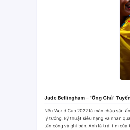
Jude Bellingham – "Ông Chủ" Tuyế
Nếu World Cup 2022 là màn chào sân ấn 
lý tưởng, kỹ thuật siêu hạng và nhãn qu
tấn công và ghi bàn. Anh là trái tim củ