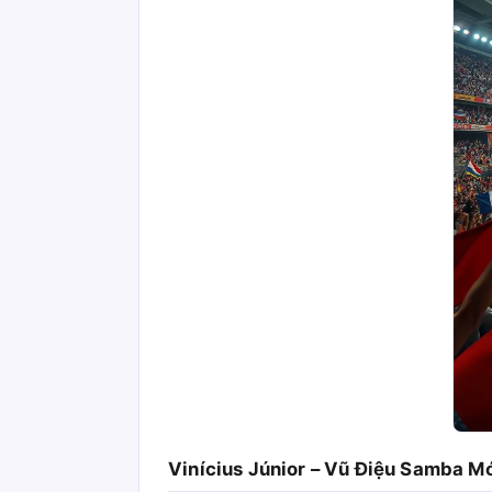
Vinícius Júnior – Vũ Điệu Samba M