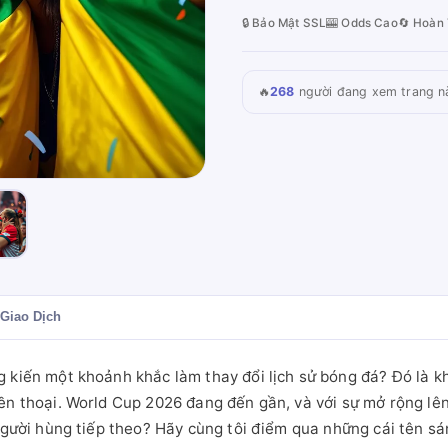
🔒 Bảo Mật SSL
🎰 Odds Cao
🔄 Hoàn 
🔥
268
người đang xem trang n
Giao Dịch
 kiến một khoảnh khắc làm thay đổi lịch sử bóng đá? Đó là kh
ền thoại. World Cup 2026 đang đến gần, và với sự mở rộng lê
 người hùng tiếp theo? Hãy cùng tôi điểm qua những cái tên s