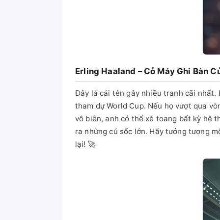
Erling Haaland – Cỗ Máy Ghi Bàn C
Đây là cái tên gây nhiều tranh cãi nhất
tham dự World Cup. Nếu họ vượt qua vòn
vô biên, anh có thể xé toang bất kỳ hệ 
ra những cú sốc lớn. Hãy tưởng tượng mộ
lại! 🚀