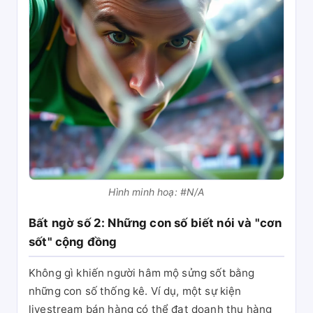
Hình minh hoạ: #N/A
Bất ngờ số 2: Những con số biết nói và "cơn
sốt" cộng đồng
Không gì khiến người hâm mộ sửng sốt bằng
những con số thống kê. Ví dụ, một sự kiện
livestream bán hàng có thể đạt doanh thu hàng