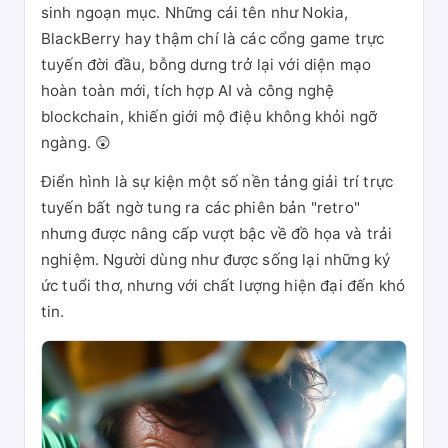
sinh ngoạn mục. Những cái tên như Nokia,
BlackBerry hay thậm chí là các cổng game trực
tuyến đời đầu, bỗng dưng trở lại với diện mạo
hoàn toàn mới, tích hợp AI và công nghệ
blockchain, khiến giới mộ điệu không khỏi ngỡ
ngàng. 😲
Điển hình là sự kiện một số nền tảng giải trí trực
tuyến bất ngờ tung ra các phiên bản "retro"
nhưng được nâng cấp vượt bậc về đồ họa và trải
nghiệm. Người dùng như được sống lại những ký
ức tuổi thơ, nhưng với chất lượng hiện đại đến khó
tin.