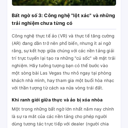
Bất ngờ số 3: Công nghệ "lột xác" và những
trải nghiệm chưa từng có
Công nghệ thực tế ảo (VR) và thực tế tăng cường
(AR) đang dần trở nên phổ biến, nhưng ít ai ngờ
rằng, sự kết hợp giữa chúng với các nền tảng giải
trí trực tuyến lại tạo ra những "cú sốc" về mặt trải
nghiệm. Hãy tưởng tượng bạn có thể bước vào
một sòng bài Las Vegas thu nhỏ ngay tại phòng
khách nhà mình, hay tham gia một buổi hòa nhạc
với thần tượng từ cách xa nửa vòng trái đất.
Khi ranh giới giữa thực và ảo bị xóa nhòa
Một trong những bất ngờ lớn nhất năm nay chính
là sự ra mắt của các nền tảng cho phép người
dùng tương tác trực tiếp với dealer (người chia