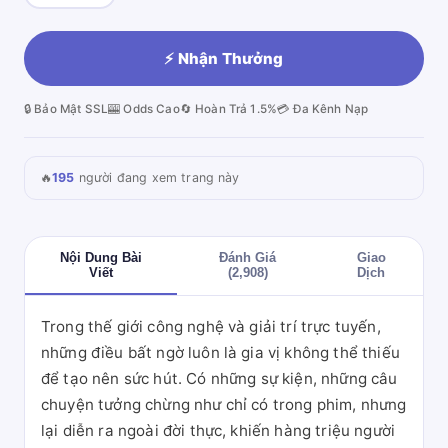
⚡ Nhận Thưởng
🔒 Bảo Mật SSL
🎰 Odds Cao
🔄 Hoàn Trả 1.5%
💳 Đa Kênh Nạp
🔥
195
người đang xem trang này
Nội Dung Bài
Đánh Giá
Giao
Viết
(2,908)
Dịch
Trong thế giới công nghệ và giải trí trực tuyến,
những điều bất ngờ luôn là gia vị không thể thiếu
để tạo nên sức hút. Có những sự kiện, những câu
chuyện tưởng chừng như chỉ có trong phim, nhưng
lại diễn ra ngoài đời thực, khiến hàng triệu người