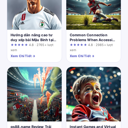
Hướng dẫn nâng cao tư
Common Connection
duy xếp bài Mậu Binh tại
Problems When Accessing
xx8.studio
X88.GDN: An Independent
★★★★★
4.8 · 2765+ lượt
★★★★★
4.8 · 2985+ lượt
Review
xem
xem
Xem Chi Tiết →
Xem Chi Tiết →
qs88.name Review Trải
Instant Games and Virtual