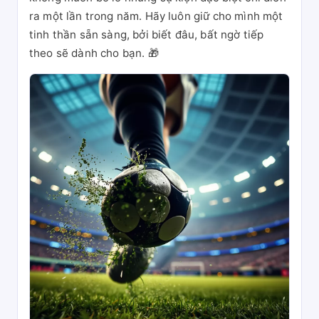
ra một lần trong năm. Hãy luôn giữ cho mình một
tinh thần sẵn sàng, bởi biết đâu, bất ngờ tiếp
theo sẽ dành cho bạn. 🎁