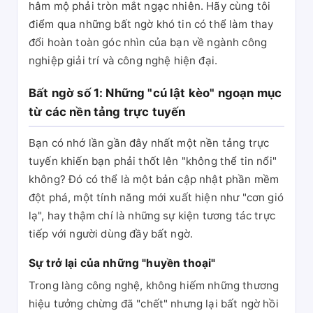
hâm mộ phải tròn mắt ngạc nhiên. Hãy cùng tôi
điểm qua những bất ngờ khó tin có thể làm thay
đổi hoàn toàn góc nhìn của bạn về ngành công
nghiệp giải trí và công nghệ hiện đại.
Bất ngờ số 1: Những "cú lật kèo" ngoạn mục
từ các nền tảng trực tuyến
Bạn có nhớ lần gần đây nhất một nền tảng trực
tuyến khiến bạn phải thốt lên "không thể tin nổi"
không? Đó có thể là một bản cập nhật phần mềm
đột phá, một tính năng mới xuất hiện như "cơn gió
lạ", hay thậm chí là những sự kiện tương tác trực
tiếp với người dùng đầy bất ngờ.
Sự trở lại của những "huyền thoại"
Trong làng công nghệ, không hiếm những thương
hiệu tưởng chừng đã "chết" nhưng lại bất ngờ hồi