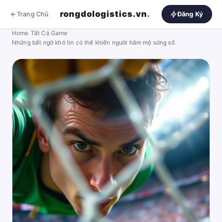
rongdologistics.vn
.
Trang Chủ
Đăng Ký
Home
›
Tất Cả Game
›
Những bất ngờ khó tin có thể khiến người hâm mộ sửng số