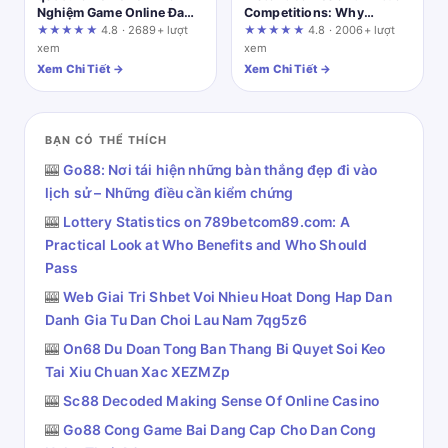
Nghiệm Game Online Đa
Competitions: Why
Nền Tảng: Giữa Kỳ Vọng và
Shorter Sessions at QS88
★★★★★
4.8 · 2689+ lượt
★★★★★
4.8 · 2006+ lượt
Thực Tế Cần Tự Kiểm
Demand a Closer Look
xem
xem
Chứng
Xem Chi Tiết →
Xem Chi Tiết →
BẠN CÓ THỂ THÍCH
🎰
Go88: Nơi tái hiện những bàn thắng đẹp đi vào
lịch sử – Những điều cần kiểm chứng
🎰
Lottery Statistics on 789betcom89.com: A
Practical Look at Who Benefits and Who Should
Pass
🎰
Web Giai Tri Shbet Voi Nhieu Hoat Dong Hap Dan
Danh Gia Tu Dan Choi Lau Nam 7qg5z6
🎰
On68 Du Doan Tong Ban Thang Bi Quyet Soi Keo
Tai Xiu Chuan Xac XEZMZp
🎰
Sc88 Decoded Making Sense Of Online Casino
🎰
Go88 Cong Game Bai Dang Cap Cho Dan Cong