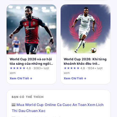
World Cup 2026 và cơ hội
World Cup 2026: Khi từng
tỏa sáng của những ngôi
khoảnh khắc đều trở
sao mới
thành lịch sử bóng đá
★★★★★
4.8 · 3083+ lượt
★★★★★
4.8 · 1934+ lượt
xem
xem
Xem Chi Tiết →
Xem Chi Tiết →
BẠN CÓ THỂ THÍCH
🎰
Mua World Cup Online Ca Cuoc An Toan Xem Lich
Thi Dau Chuan Xac