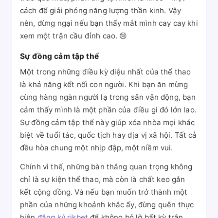
cách để giải phóng năng lượng thần kinh. Vậy
nên, đừng ngại nếu bạn thấy mắt mình cay cay khi
xem một trận cầu đỉnh cao. 😢
Sự đồng cảm tập thể
Một trong những điều kỳ diệu nhất của thể thao
là khả năng kết nối con người. Khi bạn ăn mừng
cùng hàng ngàn người lạ trong sân vận động, bạn
cảm thấy mình là một phần của điều gì đó lớn lao.
Sự đồng cảm tập thể này giúp xóa nhòa mọi khác
biệt về tuổi tác, quốc tịch hay địa vị xã hội. Tất cả
đều hòa chung một nhịp đập, một niềm vui.
Chính vì thế, những bàn thắng quan trọng không
chỉ là sự kiện thể thao, mà còn là chất keo gắn
kết cộng đồng. Và nếu bạn muốn trở thành một
phần của những khoảnh khắc ấy, đừng quên thực
hiện
đăng ký rikbet
để không bỏ lỡ bất kỳ trận