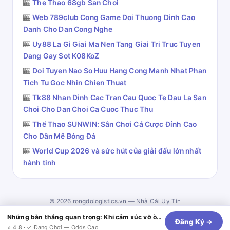
🎰
The Thao 68gb San Choi
🎰
Web 789club Cong Game Doi Thuong Dinh Cao
Danh Cho Dan Cong Nghe
🎰
Uy88 La Gi Giai Ma Nen Tang Giai Tri Truc Tuyen
Dang Gay Sot K08KoZ
🎰
Doi Tuyen Nao So Huu Hang Cong Manh Nhat Phan
Tich Tu Goc Nhin Chien Thuat
🎰
Tk88 Nhan Dinh Cac Tran Cau Quoc Te Dau La San
Choi Cho Dan Choi Ca Cuoc Thuc Thu
🎰
Thể Thao SUNWIN: Sân Chơi Cá Cược Đỉnh Cao
Cho Dân Mê Bóng Đá
🎰
World Cup 2026 và sức hút của giải đấu lớn nhất
hành tinh
© 2026 rongdologistics.vn — Nhà Cái Uy Tín
Contact
·
Chính Sách Giao Dịch
·
Chính Sách Hoàn Trả
·
Chính Sách
Những bàn thắng quan trọng: Khi cảm xúc vỡ òa không còn giới hạn
Đăng Ký →
Bảo Mật
·
Điều Khoản Dịch Vụ
·
Tra Cứu Vé
·
Tất Cả Game
·
Sitemap
⭐ 4.8 · ✓ Đang Chơi — Odds Cao