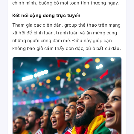
chính mình, buông bỏ mọi toan tính thường ngày.
Kết nối cộng đồng trực tuyến
Tham gia các diễn đàn, group thể thao trên mạng
xã hội để bình luận, tranh luận và ăn mừng cùng
những người cùng đam mê. Điều này giúp bạn
không bao giờ cảm thấy đơn độc, dù ở bất cứ đâu.