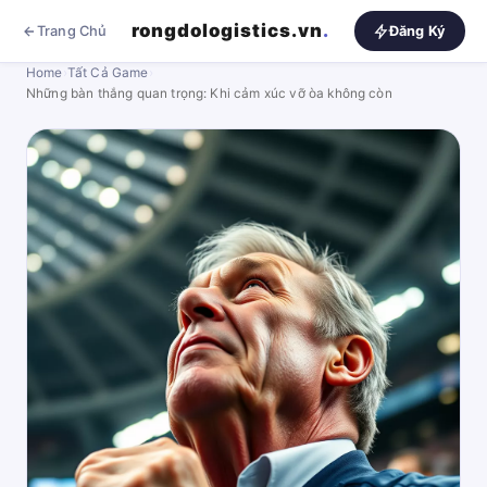
rongdologistics.vn
.
Trang Chủ
Đăng Ký
Home
›
Tất Cả Game
›
Những bàn thắng quan trọng: Khi cảm xúc vỡ òa không còn