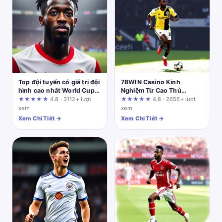
Top đội tuyển có giá trị đội
78WIN Casino Kinh
hình cao nhất World Cup
Nghiệm Từ Cao Thủ
2026: Những "ông lớn"
Casino
★★★★★
4.8 · 3112+ lượt
★★★★★
4.8 · 2656+ lượt
thống trị
xem
xem
Xem Chi Tiết →
Xem Chi Tiết →