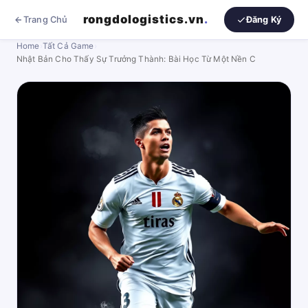
rongdologistics.vn
.
Trang Chủ
Đăng Ký
Home
›
Tất Cả Game
›
Nhật Bản Cho Thấy Sự Trưởng Thành: Bài Học Từ Một Nền C