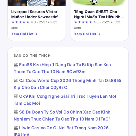
Liverpool Secures Víctor
Tổng Quan SHBET Cho
Muñoz Under Newcastle's
Người Muốn Tìm Hiểu Nhà
Nose: A Verification-First
Cái Đúng Cách
★★★★★
4.8 · 2537+ lượt
★★★★★
4.8 · 2525+ lượt
Review
xem
xem
Xem Chi Tiết →
Xem Chi Tiết →
BẠN CÓ THỂ THÍCH
🎰
Fun88 Keo Hiep 1 Dang Dau Tu Bi Kip San Keo
Thom Tu Cao Thu 10 Nam 6OwR3m
🎰
Ca Cuoc World Cup 2026 Thong Minh Tai Qs88 Bi
Kip Cho Dan Choi C0yRzC
🎰
Ok9 Khi Cong Nghe Giai Tri Truc Tuyen Len Mot
Tam Cao Moi
🎰
S8 Du Doan Ty So Voi Do Chinh Xac Cao Kinh
Nghiem Thuc Chien Tu Cao Thu 10 Nam D1TaC1
🎰
Llwin Casino Co Gi Noi Bat Trong Nam 2026
IBXUgd