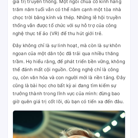
giá trị truyền thống. Một ngôi chùa cổ kính hàng
trăm năm tuổi vẫn có thể nằm cạnh một tòa nhà
chọc trời bằng kính và thép. Những lễ hội truyền
thống vẫn được tổ chức với sự hỗ trợ của công
nghệ thực tế ảo (VR) để thu hút giới trẻ.
Đây không chỉ là sự linh hoạt, mà còn là sự khôn
ngoan của một dân tộc đã trải qua nhiều thăng
trầm. Họ hiểu rằng, để phát triển bền vững, không
thể đánh mất cội nguồn. Công nghệ chỉ là công
cụ, còn văn hóa và con người mới là nền tảng. Đây
cũng là bài học cho bất kỳ ai đang tìm kiếm sự
trưởng thành trong lĩnh vực của mình: đừng bao
giờ quên giá trị cốt lõi, dù bạn có tiến xa đến đâu.