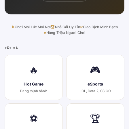
📱
Chơi Mọi Lúc Mọi Nơi
🏆
Nhà Cái Uy Tín
✅
Giao Dịch Minh Bạch
⭐
Hàng Triệu Người Chơi
TẤT CẢ
🔥
🎮
Hot Game
eSports
Đang thịnh hành
LOL, Dota 2, CS:GO
⚽
🏆