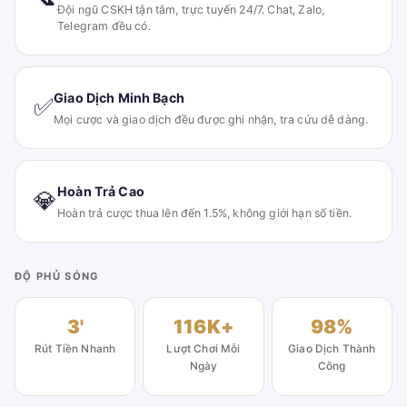
Đội ngũ CSKH tận tâm, trực tuyến 24/7. Chat, Zalo,
Telegram đều có.
Giao Dịch Minh Bạch
✅
Mọi cược và giao dịch đều được ghi nhận, tra cứu dễ dàng.
Hoàn Trả Cao
💎
Hoàn trả cược thua lên đến 1.5%, không giới hạn số tiền.
ĐỘ PHỦ SÓNG
3'
116K+
98%
Rút Tiền Nhanh
Lượt Chơi Mỗi
Giao Dịch Thành
Ngày
Công