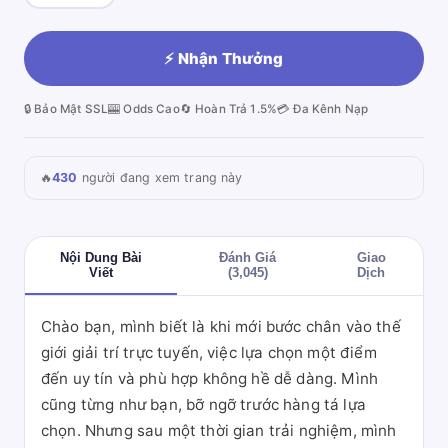
⚡ Nhận Thưởng
🔒 Bảo Mật SSL
🎰 Odds Cao
🔄 Hoàn Trả 1.5%
💳 Đa Kênh Nạp
🔥
430
người đang xem trang này
Nội Dung Bài
Đánh Giá
Giao
Viết
(3,045)
Dịch
Chào bạn, mình biết là khi mới bước chân vào thế
giới giải trí trực tuyến, việc lựa chọn một điểm
đến uy tín và phù hợp không hề dễ dàng. Mình
cũng từng như bạn, bỡ ngỡ trước hàng tá lựa
chọn. Nhưng sau một thời gian trải nghiệm, mình