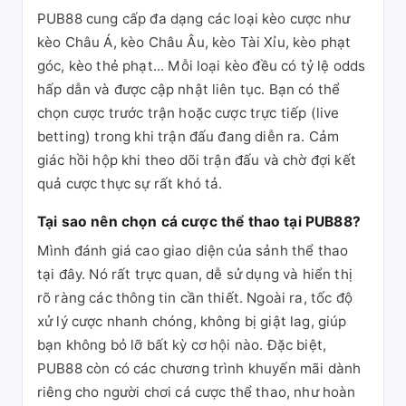
PUB88 cung cấp đa dạng các loại kèo cược như
kèo Châu Á, kèo Châu Âu, kèo Tài Xỉu, kèo phạt
góc, kèo thẻ phạt... Mỗi loại kèo đều có tỷ lệ odds
hấp dẫn và được cập nhật liên tục. Bạn có thể
chọn cược trước trận hoặc cược trực tiếp (live
betting) trong khi trận đấu đang diễn ra. Cảm
giác hồi hộp khi theo dõi trận đấu và chờ đợi kết
quả cược thực sự rất khó tả.
Tại sao nên chọn cá cược thể thao tại PUB88?
Mình đánh giá cao giao diện của sảnh thể thao
tại đây. Nó rất trực quan, dễ sử dụng và hiển thị
rõ ràng các thông tin cần thiết. Ngoài ra, tốc độ
xử lý cược nhanh chóng, không bị giật lag, giúp
bạn không bỏ lỡ bất kỳ cơ hội nào. Đặc biệt,
PUB88 còn có các chương trình khuyến mãi dành
riêng cho người chơi cá cược thể thao, như hoàn