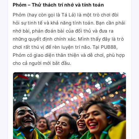
Phỏm – Thử thách trí nhớ và tính toán
Phỏm (hay còn gọi là Tá Lả) là một trò chơi đòi
hỏi sự tinh tế và khả năng tính toán. Bạn cần phải
nhớ bài, phán đoán bài của đối thủ và đưa ra
những quyết định chính xác. Mình thấy đây là trò
chơi rất thú vị để rèn luyện trí não. Tại PUB88,
Phỏm có giao diện thân thiện và dễ chơi, phù hợp
cho cả người mới bắt đầu.