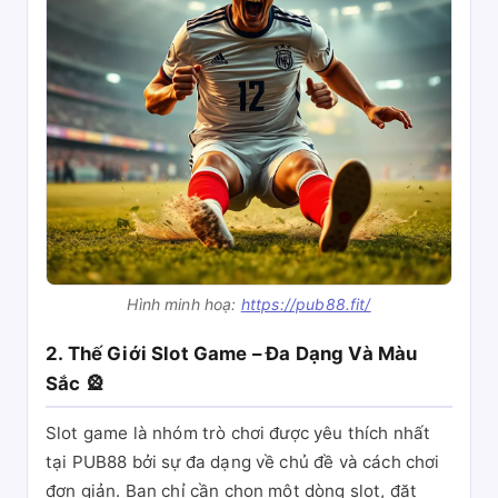
Hình minh hoạ:
https://pub88.fit/
2. Thế Giới Slot Game – Đa Dạng Và Màu
Sắc 🎡
Slot game là nhóm trò chơi được yêu thích nhất
tại PUB88 bởi sự đa dạng về chủ đề và cách chơi
đơn giản. Bạn chỉ cần chọn một dòng slot, đặt