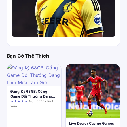
Bạn Có Thể Thích
Đăng Ký 68GB: Cổng
Game Đổi Thưởng Đang
Làm Mưa Làm Gió
★★★★★
4.8 · 3323+ lượt
xem
Live Dealer Casino Games