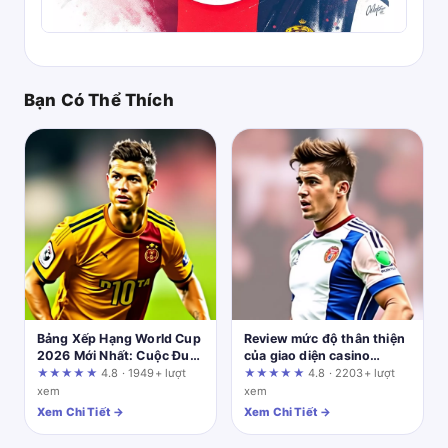
Bạn Có Thể Thích
Bảng Xếp Hạng World Cup
Review mức độ thân thiện
2026 Mới Nhất: Cuộc Đua
của giao diện casino
Nảy Lửa Đã Bắt Đầu
F8bet: Trải nghiệm mượt
★★★★★
4.8 · 1949+ lượt
★★★★★
4.8 · 2203+ lượt
mà cho người mới
xem
xem
Xem Chi Tiết →
Xem Chi Tiết →