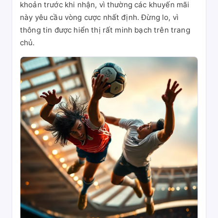
khoản trước khi nhận, vì thường các khuyến mãi
này yêu cầu vòng cược nhất định. Đừng lo, vì
thông tin được hiển thị rất minh bạch trên trang
chủ.