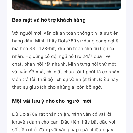
Bảo mật và hỗ trợ khách hàng
Với người mới, vấn đề an toàn thông tin là ưu tiên
hàng đầu. Mình thấy Dola789 sử dụng công nghệ
mã hóa SSL 128-bit, khá an toàn cho dữ liệu cá
nhân. Họ cũng có đội ngũ hỗ trợ 24/7 qua live
chat, phản hồi rất nhanh. Mình từng hỏi thử một
vài vấn đề nhỏ, chỉ mất chưa tới 1 phút là có nhân
viên trả lời, thái độ lịch sự và nhiệt tình. Điều này
thực sự giúp ích cho những ai còn bỡ ngỡ.
Một vài lưu ý nhỏ cho người mới
Dù Dola789 rất thân thiện, mình vẫn có vài lời
khuyên dành cho bạn. Đầu tiên, hãy bắt đầu với
số tiền nhỏ, đừng vội vàng nạp quá nhiều ngay