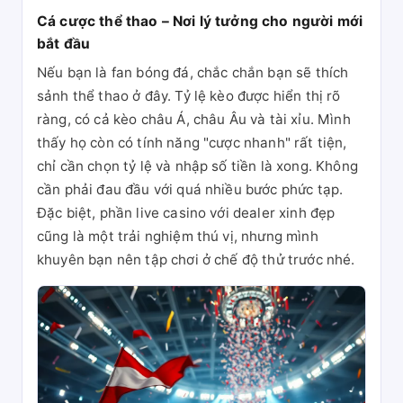
Cá cược thể thao – Nơi lý tưởng cho người mới
bắt đầu
Nếu bạn là fan bóng đá, chắc chắn bạn sẽ thích
sảnh thể thao ở đây. Tỷ lệ kèo được hiển thị rõ
ràng, có cả kèo châu Á, châu Âu và tài xỉu. Mình
thấy họ còn có tính năng "cược nhanh" rất tiện,
chỉ cần chọn tỷ lệ và nhập số tiền là xong. Không
cần phải đau đầu với quá nhiều bước phức tạp.
Đặc biệt, phần live casino với dealer xinh đẹp
cũng là một trải nghiệm thú vị, nhưng mình
khuyên bạn nên tập chơi ở chế độ thử trước nhé.