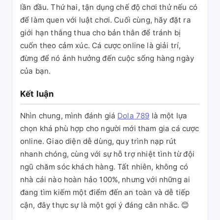
lần đầu. Thứ hai, tận dụng chế độ chơi thử nếu có
để làm quen với luật chơi. Cuối cùng, hãy đặt ra
giới hạn thắng thua cho bản thân để tránh bị
cuốn theo cảm xúc. Cá cược online là giải trí,
đừng để nó ảnh hưởng đến cuộc sống hàng ngày
của bạn.
Kết luận
Nhìn chung, mình đánh giá
Dola 789
là một lựa
chọn khá phù hợp cho người mới tham gia cá cược
online. Giao diện dễ dùng, quy trình nạp rút
nhanh chóng, cùng với sự hỗ trợ nhiệt tình từ đội
ngũ chăm sóc khách hàng. Tất nhiên, không có
nhà cái nào hoàn hảo 100%, nhưng với những ai
đang tìm kiếm một điểm đến an toàn và dễ tiếp
cận, đây thực sự là một gợi ý đáng cân nhắc. 😊