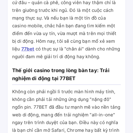
cứ đâu – quán cà phê, công viên hay thậm chí là
trên giường trước khi ngủ. Đó là một cuộc cách
mạng thực sự. Và nếu bạn là một tín đồ của
casino mobile, chắc hẳn bạn đang tìm kiếm một
điểm đến vừa uy tín, vừa mượt mà trên mọi thiết
bị di động. Hôm nay, tôi sẽ cùng bạn mổ xẻ xem
liệu
77bet
có thực sự là "chân ái" dành cho những
người đam mê giải trí di động hay không.
Thế giới casino trong lòng bàn tay: Trải
nghiệm di động tại 77BET
Không còn phải ngồi lì trước màn hình máy tính,
không cần phải tải những ứng dụng "nặng đô"
ngốn pin. 77BET đã đầu tư mạnh mẽ vào nền tảng
web di động, mang đến trải nghiệm "all-in-one"
ngay trên trình duyệt của bạn. Điều này có nghĩa
là bạn chỉ cần mở Safari, Chrome hay bất kỳ trình