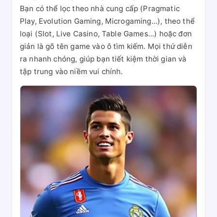
Bạn có thể lọc theo nhà cung cấp (Pragmatic
Play, Evolution Gaming, Microgaming...), theo thể
loại (Slot, Live Casino, Table Games...) hoặc đơn
giản là gõ tên game vào ô tìm kiếm. Mọi thứ diễn
ra nhanh chóng, giúp bạn tiết kiệm thời gian và
tập trung vào niềm vui chính.