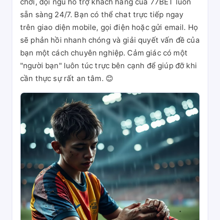
chơi, đội ngũ hỗ trợ khách hàng của 77BET luôn
sẵn sàng 24/7. Bạn có thể chat trực tiếp ngay
trên giao diện mobile, gọi điện hoặc gửi email. Họ
sẽ phản hồi nhanh chóng và giải quyết vấn đề của
bạn một cách chuyên nghiệp. Cảm giác có một
"người bạn" luôn túc trực bên cạnh để giúp đỡ khi
cần thực sự rất an tâm. 😊