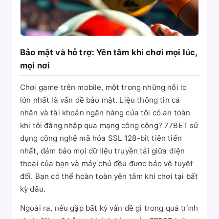
Bảo mật và hỗ trợ: Yên tâm khi chơi mọi lúc,
mọi nơi
Chơi game trên mobile, một trong những nỗi lo
lớn nhất là vấn đề bảo mật. Liệu thông tin cá
nhân và tài khoản ngân hàng của tôi có an toàn
khi tôi đăng nhập qua mạng công cộng? 77BET sử
dụng công nghệ mã hóa SSL 128-bit tiên tiến
nhất, đảm bảo mọi dữ liệu truyền tải giữa điện
thoại của bạn và máy chủ đều được bảo vệ tuyệt
đối. Bạn có thể hoàn toàn yên tâm khi chơi tại bất
kỳ đâu.
Ngoài ra, nếu gặp bất kỳ vấn đề gì trong quá trình