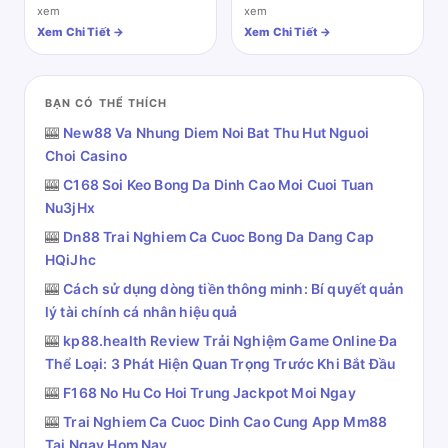
quan trọng
xem
xem
Xem Chi Tiết →
Xem Chi Tiết →
BẠN CÓ THỂ THÍCH
🎰
New88 Va Nhung Diem Noi Bat Thu Hut Nguoi
Choi Casino
🎰
C168 Soi Keo Bong Da Dinh Cao Moi Cuoi Tuan
Nu3jHx
🎰
Dn88 Trai Nghiem Ca Cuoc Bong Da Dang Cap
HQiJhc
🎰
Cách sử dụng dòng tiền thông minh: Bí quyết quản
lý tài chính cá nhân hiệu quả
🎰
kp88.health Review Trải Nghiệm Game Online Đa
Thể Loại: 3 Phát Hiện Quan Trọng Trước Khi Bắt Đầu
🎰
F168 No Hu Co Hoi Trung Jackpot Moi Ngay
🎰
Trai Nghiem Ca Cuoc Dinh Cao Cung App Mm88
Tai Ngay Hom Nay