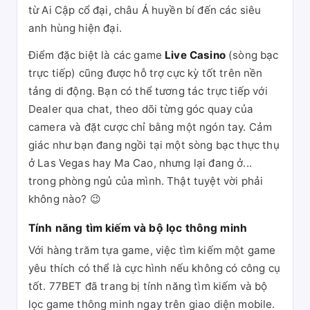
từ Ai Cập cổ đại, châu Á huyền bí đến các siêu
anh hùng hiện đại.
Điểm đặc biệt là các game
Live Casino
(sòng bạc
trực tiếp) cũng được hỗ trợ cực kỳ tốt trên nền
tảng di động. Bạn có thể tương tác trực tiếp với
Dealer qua chat, theo dõi từng góc quay của
camera và đặt cược chỉ bằng một ngón tay. Cảm
giác như bạn đang ngồi tại một sòng bạc thực thụ
ở Las Vegas hay Ma Cao, nhưng lại đang ở...
trong phòng ngủ của mình. Thật tuyệt vời phải
không nào? 😉
Tính năng tìm kiếm và bộ lọc thông minh
Với hàng trăm tựa game, việc tìm kiếm một game
yêu thích có thể là cực hình nếu không có công cụ
tốt. 77BET đã trang bị tính năng tìm kiếm và bộ
lọc game thông minh ngay trên giao diện mobile.