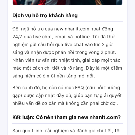
Dịch vụ hỗ trợ khách hàng
Đội ngũ hỗ trợ của new nhanit.com hoạt động
24/7 qua live chat, email và hotline. Tôi đã thử
nghiệm gửi câu hỏi qua live chat vào lúc 2 giờ
sáng và nhận được phản hồi trong vòng 2 phút.
Nhân viên tư vấn rất nhiệt tình, giải đáp mọi thắc
mắc một cách chi tiết và rõ ràng. Đây là một điểm
sáng hiếm có ở một nền tảng mới nổi.
Bên cạnh đó, họ còn có mục FAQ (câu hỏi thường
gặp) được cập nhật đầy đủ, giúp bạn tự giải quyết
nhiều vấn đề cơ bản mà không cần phải chờ đợi.
Kết luận: Có nên tham gia new nhanit.com?
Sau quá trình trải nghiệm và đánh giá chi tiết, tôi