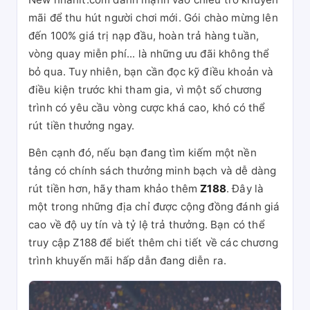
mãi để thu hút người chơi mới. Gói chào mừng lên
đến 100% giá trị nạp đầu, hoàn trả hàng tuần,
vòng quay miễn phí... là những ưu đãi không thể
bỏ qua. Tuy nhiên, bạn cần đọc kỹ điều khoản và
điều kiện trước khi tham gia, vì một số chương
trình có yêu cầu vòng cược khá cao, khó có thể
rút tiền thưởng ngay.
Bên cạnh đó, nếu bạn đang tìm kiếm một nền
tảng có chính sách thưởng minh bạch và dễ dàng
rút tiền hơn, hãy tham khảo thêm
Z188
. Đây là
một trong những địa chỉ được cộng đồng đánh giá
cao về độ uy tín và tỷ lệ trả thưởng. Bạn có thể
truy cập Z188 để biết thêm chi tiết về các chương
trình khuyến mãi hấp dẫn đang diễn ra.