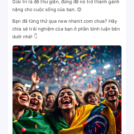
Giải trí là để thư giãn, đừng để nó trở thành gánh
nặng cho cuộc sống của bạn. 😊
Bạn đã từng thử qua new nhanit.com chưa? Hãy
chia sẻ trải nghiệm của bạn ở phần bình luận bên
dưới nhé! 👇