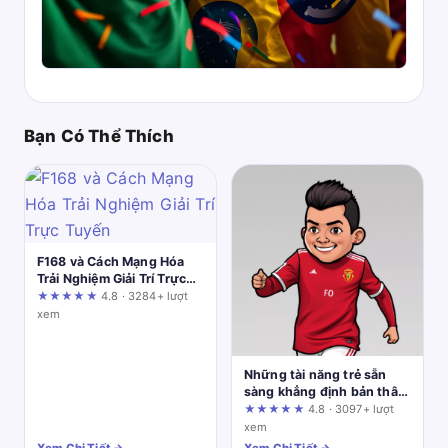
Bạn Có Thể Thích
F168 và Cách Mạng Hóa
Trải Nghiệm Giải Trí Trực
Tuyến
★★★★★
4.8 · 3284+ lượt
xem
Những tài năng trẻ sẵn
sàng khẳng định bản thân
trước toàn thế giới
★★★★★
4.8 · 3097+ lượt
xem