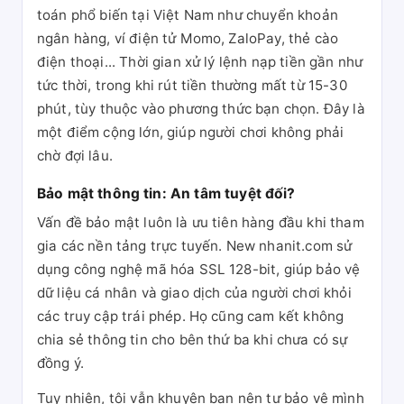
toán phổ biến tại Việt Nam như chuyển khoản
ngân hàng, ví điện tử Momo, ZaloPay, thẻ cào
điện thoại... Thời gian xử lý lệnh nạp tiền gần như
tức thời, trong khi rút tiền thường mất từ 15-30
phút, tùy thuộc vào phương thức bạn chọn. Đây là
một điểm cộng lớn, giúp người chơi không phải
chờ đợi lâu.
Bảo mật thông tin: An tâm tuyệt đối?
Vấn đề bảo mật luôn là ưu tiên hàng đầu khi tham
gia các nền tảng trực tuyến. New nhanit.com sử
dụng công nghệ mã hóa SSL 128-bit, giúp bảo vệ
dữ liệu cá nhân và giao dịch của người chơi khỏi
các truy cập trái phép. Họ cũng cam kết không
chia sẻ thông tin cho bên thứ ba khi chưa có sự
đồng ý.
Tuy nhiên, tôi vẫn khuyên bạn nên tự bảo vệ mình