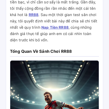
tiền bạc, vì chỉ cần sơ sẩy là mất trắng. Gần đây,
tôi thấy cộng đồng rần rần nhắc đến một cái tên
khá hot là
RR88
. Sau một thời gian test sân chơi
này, tôi quyết định viết bài này để chia sẻ chi tiết
nhất về quy trình
Nạp Tiền RR88
, cùng những
đánh giá thực tế giúp anh em có cái nhìn toàn
diện trước khi bỏ vốn.
Tổng Quan Về Sảnh Chơi RR88