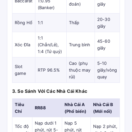
Baccarat
1:0.95
đoán)
giây
(Banker)
20-30
Rồng Hổ
1:1
Thấp
giây
1:1
45-60
Xóc Đĩa
(Chẵn/Lẻ),
Trung bình
giây
1:4 (Tứ quý)
Cao (phụ
5-10
Slot
RTP 96.5%
thuộc may
giây/vòng
game
rủi)
quay
3. So Sánh Với Các Nhà Cái Khác
Tiêu
Nhà Cái A
Nhà Cái B
RR88
Chí
(Phổ biến)
(Mới nổi)
Nạp dưới 1
Nạp 5
Tốc độ
Nạp 2 phút,
phút, rút 5-
phút, rút