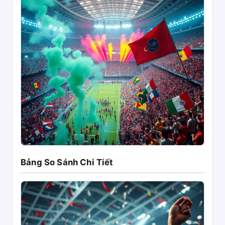
Bảng So Sánh Chi Tiết