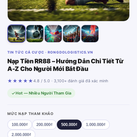
TIN TỨC CÁ CƯỢC · RONGDOLOGISTICS.VN
Nạp Tiền RR88 – Hướng Dẫn Chi Tiết Từ
A-Z Cho Người Mới Bắt Đầu
★★★★★
4.8 / 5.0 · 3,100+ đánh giá đã xác minh
Hot — Nhiều Người Tham Gia
MỨC NẠP THAM KHẢO
100.000₫
200.000₫
500.000₫
1.000.000₫
2.000.000₫