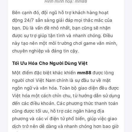
Hình minh hoạ: mm88
Bên cạnh đó, đội ngũ hỗ trợ khách hàng hoạt
động 24/7 sẵn sàng giải đáp mọi thắc mắc của
bạn. Dù là vấn đề nhỏ nhất, bạn cũng sẽ nhận
được sự trợ giúp tận tình và nhanh chóng. Điều
này tạo nên một môi trường chơi game văn minh,
chuyên nghiệp và đáng tin cậy.
Tối Ưu Hóa Cho Người Dùng Việt
Một điểm đặc biệt khác khiến
mm88
được lòng
người chơi Việt Nam chính là sự đầu tư về mặt
ngôn ngữ và văn hóa. Toàn bộ giao diện đều được
Việt hóa một cách chỉn chu, từ hướng dẫn sử dụng
đến các điều khoản. Các phương thức thanh toán
cũng được tối ưu, hỗ trợ các ngân hàng địa
phương và các ví điện tử phổ biến, giúp việc giao
dịch trở nên dễ dàng và nhanh chóng hơn bao giờ