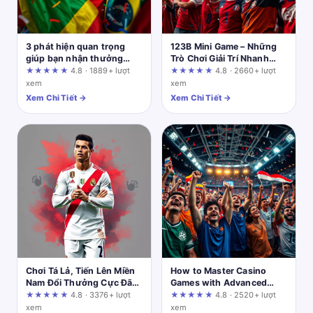
3 phát hiện quan trọng
123B Mini Game – Những
giúp bạn nhận thưởng
Trò Chơi Giải Trí Nhanh
nhanh chóng từ
Đầy Thú Vị
★★★★★
4.8 · 1889+ lượt
★★★★★
4.8 · 2660+ lượt
go99.africa
xem
xem
Xem Chi Tiết →
Xem Chi Tiết →
Chơi Tá Lả, Tiến Lên Miền
How to Master Casino
Nam Đổi Thưởng Cực Đã
Games with Advanced
Tại LLWIN
Tutorials and Game
★★★★★
4.8 · 3376+ lượt
★★★★★
4.8 · 2520+ lượt
Reviews at gg88.academy
xem
xem