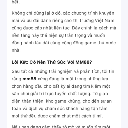
hết.
Không chỉ dừng lại ở đó, các chương trình khuyến
mãi và ưu đãi dành riêng cho thị trường Việt Nam
cũng được cập nhật liên tục. Đây chính là cách mà
nền tảng này thể hiện sự trân trọng và muốn
đồng hành lâu dài cùng cộng đồng game thủ nước
nhà.
Lời Kết: Có Nên Thử Sức Với MM88?
Sau tất cả những trải nghiệm và phân tích, tôi tin
rằng
mm88
xứng đáng là một trong những lựa
chọn hàng đầu cho bất kỳ ai đang tìm kiếm một
sân chơi giải trí trực tuyến chất lượng. Từ giao
diện thân thiện, kho game khủng, cho đến sự an
toàn và dịch vụ chăm sóc khách hàng tận tâm,
mọi thứ đều được chăm chút một cách tỉ mỉ.
Nếu bạn đang cảm thấy tò mò và muốn tìm một