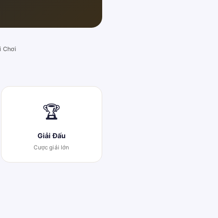
i Chơi
🏆
Giải Đấu
Cược giải lớn