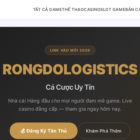
TẤT CẢ GAME
THỂ THAO
CASINO
SLOT GAME
BẮN C
LINK VÀO MỚI 2026
RONGDOLOGISTICS
Cá Cược Uy Tín
Nhà cái Hàng đầu cho mọi người đam mê game. Live
casino đẳng cấp — tham gia ngay hôm nay.
💰 Đăng Ký Tân Thủ
Khám Phá Thêm