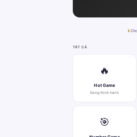
📱
Chơ
TẤT CẢ
🔥
Hot Game
Đang thịnh hành
🎯
Number Game