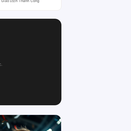
Giao Dịch Thành Công
c.