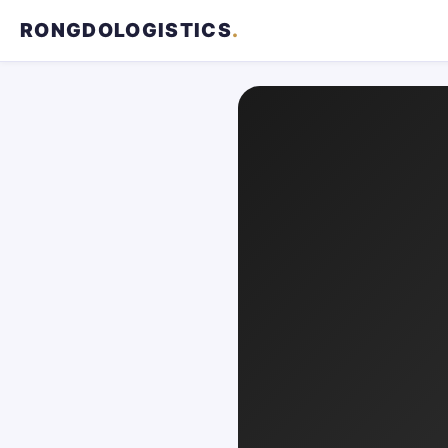
RONGDOLOGISTICS
.