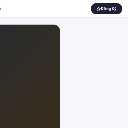
Đăng Ký
Á